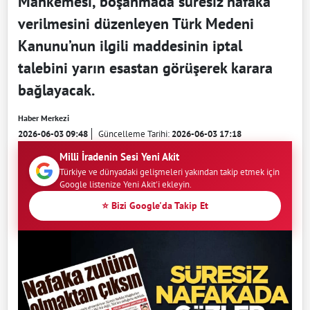
Mahkemesi, boşanmada süresiz nafaka
verilmesini düzenleyen Türk Medeni
Kanunu’nun ilgili maddesinin iptal
talebini yarın esastan görüşerek karara
bağlayacak.
Haber Merkezi
2026-06-03 09:48
Güncelleme Tarihi:
2026-06-03 17:18
Milli İradenin Sesi Yeni Akit
Türkiye ve dünyadaki gelişmeleri yakından takip etmek için
Google listenize Yeni Akit'i ekleyin.
⭐ Bizi Google'da Takip Et