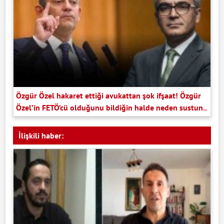
Özgür Özel hakaret ettiği avukattan şok ifşaat! Özgür
Özel’in FETÖ’cü olduğunu bildiğin halde neden sustun..
İlişkili haber: