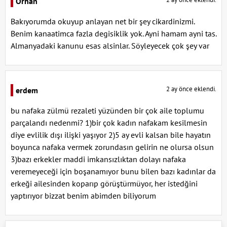
Orhan
Bakıyorumda okuyup anlayan net bir şey cikardinizmi.
Benim kanaatimca fazla degisiklik yok. Ayni hamam ayni tas.
Almanyadaki kanunu esas alsinlar. Söyleyecek çok şey var
2 ay önce eklendi.
erdem
bu nafaka zülmü rezaleti yüzünden bir çok aile toplumu
parçalandı nedenmi? 1)bir çok kadın nafakam kesilmesin
diye evlilik dışı ilişki yaşıyor 2)5 ay evli kalsan bile hayatın
boyunca nafaka vermek zorundasın gelirin ne olursa olsun
3)bazı erkekler maddi imkansızlıktan dolayı nafaka
veremeyeceği için boşanamıyor bunu bilen bazı kadınlar da
erkeği ailesinden koparıp görüştürmüyor, her istedğini
yaptırıyor bizzat benim abimden biliyorum