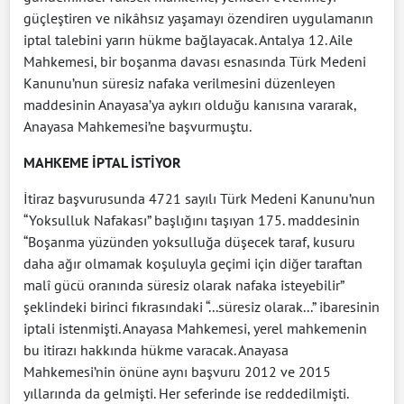
güçleştiren ve nikâhsız yaşamayı özendiren uygulamanın
iptal talebini yarın hükme bağlayacak. Antalya 12. Aile
Mahkemesi, bir boşanma davası esnasında Türk Medeni
Kanunu’nun süresiz nafaka verilmesini düzenleyen
maddesinin Anayasa’ya aykırı olduğu kanısına vararak,
Anayasa Mahkemesi’ne başvurmuştu.
MAHKEME İPTAL İSTİYOR
İtiraz başvurusunda 4721 sayılı Türk Medeni Kanunu’nun
“Yoksulluk Nafakası” başlığını taşıyan 175. maddesinin
“Boşanma yüzünden yoksulluğa düşecek taraf, kusuru
daha ağır olmamak koşuluyla geçimi için diğer taraftan
malî gücü oranında süresiz olarak nafaka isteyebilir”
şeklindeki birinci fıkrasındaki “...süresiz olarak...” ibaresinin
iptali istenmişti. Anayasa Mahkemesi, yerel mahkemenin
bu itirazı hakkında hükme varacak. Anayasa
Mahkemesi’nin önüne aynı başvuru 2012 ve 2015
yıllarında da gelmişti. Her seferinde ise reddedilmişti.