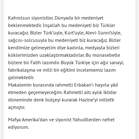
Kahrolsun siyonistler. Dünyada bir medeniyet
beklenmektedir. İnşallah bu medeniyeti biz Türkler
kuracağız. Bizler Türk’üyle, Kürt’üyle, Alevi-Sünni’siyle,
sağcısı-solcusuyla bu medeniyeti biz kuracağız. Bizler
kendimize gelmeyelim diye kadınla, medyayla bizleri
köklerimizden uzaklaştırmaktadırlar. Bu münasebetle
bizlere bir Fatih lazımdır. Büyük Türkiye için ağır sanayi,
fabrikalaşma ve milli bir eğitimi incelememiz lazım
gelmektedir.
Makalemin burasında rahmetli Erbakan’ı hayırla yâd
etmeden geçemeyeceğim. Rahmetli altı aylık iktidar
döneminde denk bütçeyi kurarak Hazine’yi millet’e
açmıştır.
Mafya Amerika’dan ve siyonist Yahudilerden nefret
ediyorum.