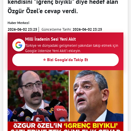
kendisini "iğrenç bıyıklı" diye hedef alan
Özgür Özel'e cevap verdi.
Haber Merkezi
2026-06-02 23:25
Güncelleme Tarihi:
2026-06-02 23:25
Milli İradenin Sesi Yeni Akit
Türkiye ve dünyadaki gelişmeleri yakından takip etmek için
Google listenize Yeni Akit'i ekleyin.
⭐ Bizi Google'da Takip Et