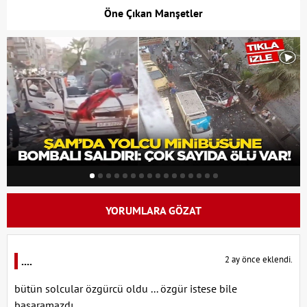
Öne Çıkan Manşetler
YORUMLARA GÖZAT
2 ay önce eklendi.
....
bütün solcular özgürcü oldu ... özgür istese bile
başaramazdı