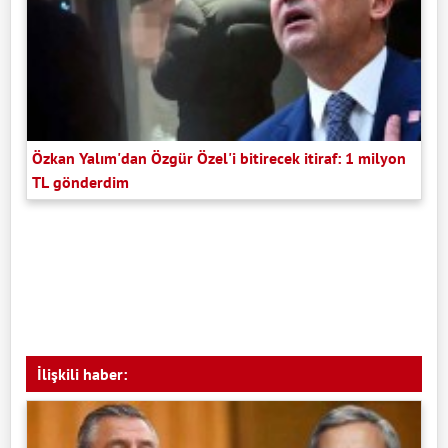
Özkan Yalım'dan Özgür Özel'i bitirecek itiraf: 1 milyon
TL gönderdim
İlişkili haber: