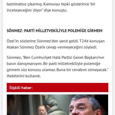
tazminatsız çıkarmış. Kamuoyu tepki gösterince 'bir
inceleyeceğim' diyor" diye konuştu.
SÖNMEZ: PARTİ MİLLETVEKİLİYLE POLEMİĞE GİRMEM
Özel'in sözlerine Sönmez'den yanıt geldi. T24'e konuşan
Atakan Sönmez Özel'e cevap vermeyeceğini söyledi.
Sönmez, "Ben Cumhuriyet Halk Partisi Genel Başkanı’nın
basın danışmanıyım. Bir parti milletvekiliyle polemiğe
girmem söz konusu olamaz. Buna bir cevabım olmayacak."
ifadelerini kullandı.
İlişkili haber: