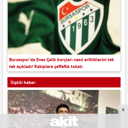
Bursaspor'da Enes Çelik borçları nasıl erittiklerini tek
tek açıkladı! Rakiplere şeffaflık tokatı
İlişkili haber:
x