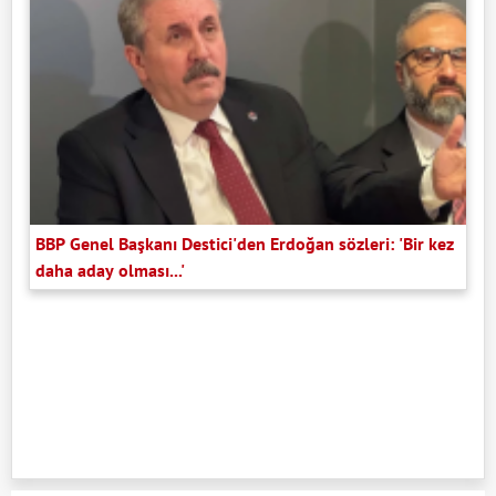
BBP Genel Başkanı Destici'den Erdoğan sözleri: 'Bir kez
daha aday olması...'