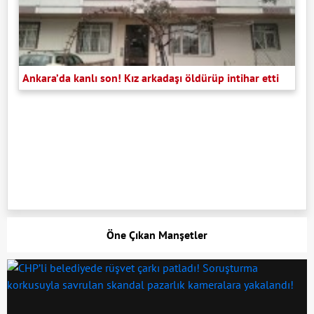
Ankara’da kanlı son! Kız arkadaşı öldürüp intihar etti
Öne Çıkan Manşetler