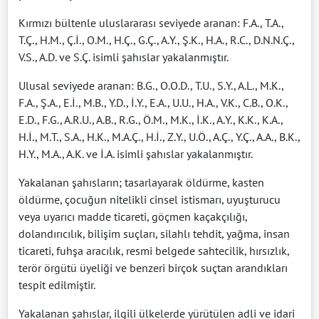
Kırmızı bültenle uluslararası seviyede aranan: F.A., T.A.,
T.Ç., H.M., Ç.İ., O.M., H.Ç., G.Ç., A.Y., Ş.K., H.A., R.C., D.N.N.Ç.,
V.S., A.D. ve S.Ç. isimli şahıslar yakalanmıştır.
Ulusal seviyede aranan: B.G., O.O.D., T.U., S.Y., A.L., M.K.,
F.A., Ş.A., E.İ., M.B., Y.D., İ.Y., E.A., U.U., H.A., V.K., C.B., O.K.,
E.D., F.G., A.R.U., A.B., R.G., Ö.M., M.K., İ.K., A.Y., K.K., K.A.,
H.İ., M.T., S.A., H.K., M.A.Ç., H.İ., Z.Y., U.Ö., A.Ç., Y.Ç., A.A., B.K.,
H.Y., M.A., A.K. ve İ.A. isimli şahıslar yakalanmıştır.
Yakalanan şahısların; tasarlayarak öldürme, kasten
öldürme, çocuğun nitelikli cinsel istismarı, uyuşturucu
veya uyarıcı madde ticareti, göçmen kaçakçılığı,
dolandırıcılık, bilişim suçları, silahlı tehdit, yağma, insan
ticareti, fuhşa aracılık, resmi belgede sahtecilik, hırsızlık,
terör örgütü üyeliği ve benzeri birçok suçtan arandıkları
tespit edilmiştir.
Yakalanan şahıslar, ilgili ülkelerde yürütülen adli ve idari