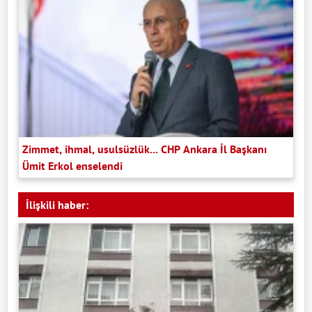
Zimmet, ihmal, usulsüzlük... CHP Ankara İl Başkanı
Ümit Erkol enselendi
İlişkili haber: