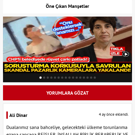
Öne Çıkan Manşetler
YORUMLARA GÖZAT
4 ay önce eklendi.
Ali Dinar
Dualarımız sana bahceliye, gelecekteki ülkeme torunlarıma
ezana sancaga REİSLER. İNŞALLAH BİRLİK BERABERLİK VE