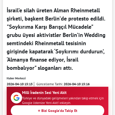
İsrail’e silah üreten Alman Rheinmetall
şirketi, başkent Berlin’de protesto edildi.
"Soykırıma Karşı Barışçıl Mücadele"
grubu üyesi aktivistler Berlin’in Wedding
semtindeki Rheinmetall tesisinin
girişinde kapatarak ‘Soykırımı durdurun’,
‘Almanya finanse ediyor, İsrail
bombalıyor" sloganları attı.
Haber Merkezi
2026-04-10 15:15
Güncelleme Tarihi:
2026-04-10 15:16
Milli İradenin Sesi Yeni Akit
Türkiye ve dünyadaki gelişmeleri yakından takip etmek için
Google listenize Yeni Akit'i ekleyin.
⭐ Bizi Google'da Takip Et