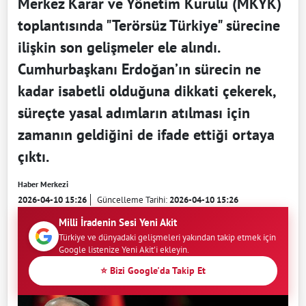
Merkez Karar ve Yönetim Kurulu (MKYK)
toplantısında "Terörsüz Türkiye" sürecine
ilişkin son gelişmeler ele alındı.
Cumhurbaşkanı Erdoğan’ın sürecin ne
kadar isabetli olduğuna dikkati çekerek,
süreçte yasal adımların atılması için
zamanın geldiğini de ifade ettiği ortaya
çıktı.
Haber Merkezi
2026-04-10 15:26
Güncelleme Tarihi:
2026-04-10 15:26
Milli İradenin Sesi Yeni Akit
Türkiye ve dünyadaki gelişmeleri yakından takip etmek için
Google listenize Yeni Akit'i ekleyin.
⭐ Bizi Google'da Takip Et