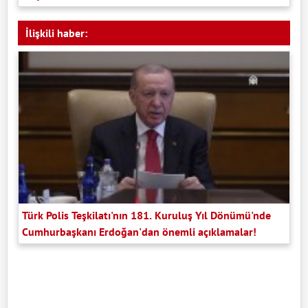
İlişkili haber:
Türk Polis Teşkilatı'nın 181. Kuruluş Yıl Dönümü'nde
Cumhurbaşkanı Erdoğan'dan önemli açıklamalar!