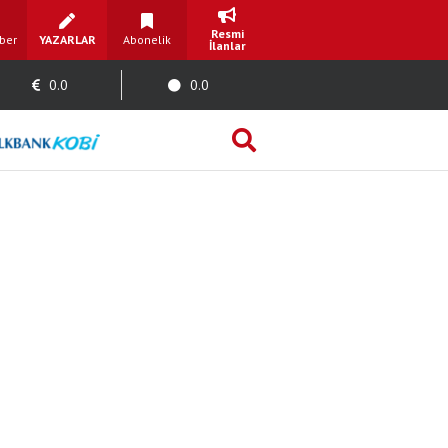
Resmi
ber
YAZARLAR
Abonelik
İlanlar
0.0
0.0