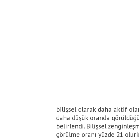
bilişsel olarak daha aktif o
daha düşük oranda görüldüğü 
belirlendi. Bilişsel zenginl
görülme oranı yüzde 21 olur