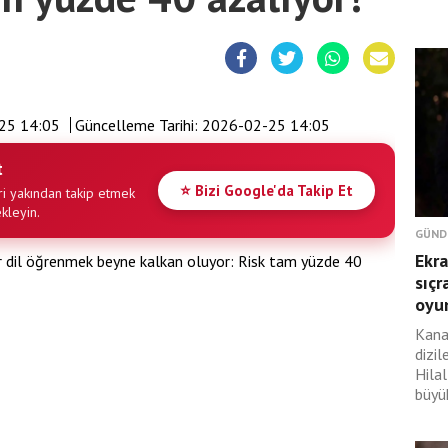
25 14:05
Güncelleme Tarihi:
2026-02-25 14:05
t
⭐ Bizi Google'da Takip Et
i yakından takip etmek
ekleyin.
GÜND
Ekra
sıçr
oyu
Kana
dizil
Hilal
büyük