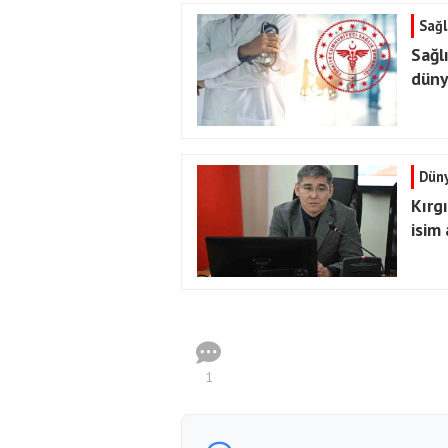
Sağl
Sağl
dünya
Dün
Kırg
isim
1