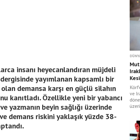
DÜNY
Muta
arca insanı heyecanlandıran müjdeli
Irak
y dergisinde yayımlanan kapsamlı bir
Kesi
u olan demansa karşı en güçlü silahın
Körf
ve I
nu kanıtladı. Özellikle yeni bir yabancı
döne
ve yazmanın beyin sağlığı üzerinde
üzeri
 ve demans riskini yaklaşık yüzde 38-
ptandı.