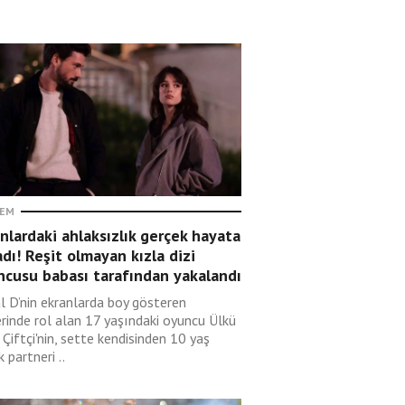
EM
nlardaki ahlaksızlık gerçek hayata
adı! Reşit olmayan kızla dizi
ncusu babası tarafından yakalandı
l D’nin ekranlarda boy gösteren
erinde rol alan 17 yaşındaki oyuncu Ülkü
 Çiftçi'nin, sette kendisinden 10 yaş
 partneri ..