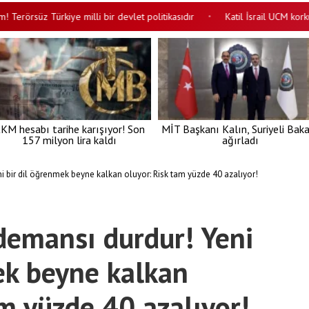
rsüz Türkiye milli bir devlet politikasıdır
Katil İsrail UCM korkusuyl
•
KM hesabı tarihe karışıyor! Son
MİT Başkanı Kalın, Suriyeli Bak
157 milyon lira kaldı
ağırladı
i bir dil öğrenmek beyne kalkan oluyor: Risk tam yüzde 40 azalıyor!
 demansı durdur! Yeni
ek beyne kalkan
am yüzde 40 azalıyor!