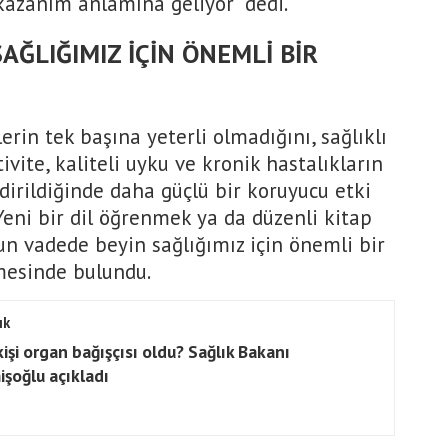
 kazanım anlamına geliyor" dedi.
AĞLIĞIMIZ İÇİN ÖNEMLİ BİR
telerin tek başına yeterli olmadığını, sağlıklı
ivite, kaliteli uyku ve kronik hastalıkların
dirildiğinde daha güçlü bir koruyucu etki
"Yeni bir dil öğrenmek ya da düzenli kitap
un vadede beyin sağlığımız için önemli bir
rmesinde bulundu.
ık
kişi organ bağışçısı oldu? Sağlık Bakanı
şoğlu açıkladı