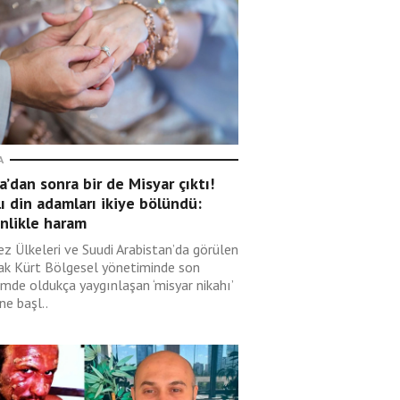
A
’dan sonra bir de Misyar çıktı!
lı din adamları ikiye bölündü:
nlikle haram
ez Ülkeleri ve Suudi Arabistan’da görülen
rak Kürt Bölgesel yönetiminde son
mde oldukça yaygınlaşan ‘misyar nikahı’
ne başl..