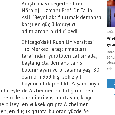
Araştırmayı değerlendiren
Nöroloji Uzmanı Prof. Dr. Talip
Asil, "Beyni aktif tutmak demansa
karşı en güçlü koruyucu
adımlardan biridir" dedi.
SAĞLI
Yüz
Chicago'daki Rush Üniversitesi
iyil
Tıp Merkezi araştırmacıları
Bard
tarafından yürütülen çalışmada,
sonu
başlangıçta demans tanısı
oluş
yapı
bulunmayan ve ortalama yaşı 80
olan bin 939 kişi sekiz yıl
boyunca takip edildi. Yaşam boyu
lan bireylerde Alzheimer hastalığının hem
hem de daha ileri yaşta ortaya çıktığı
eşme düzeyi en yüksek grupta Alzheimer
ken, en düşük grupta bu oran yüzde 34