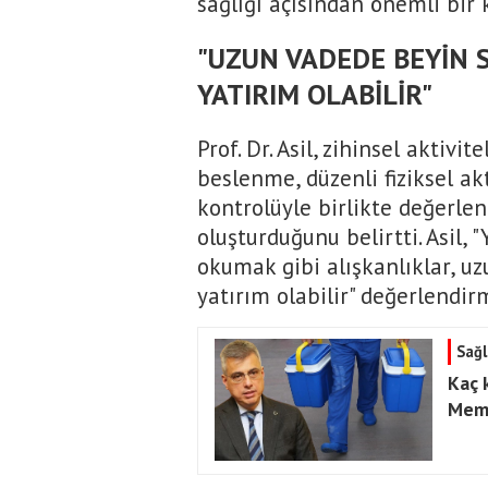
sağlığı açısından önemli bir
"UZUN VADEDE BEYİN S
YATIRIM OLABİLİR"
Prof. Dr. Asil, zihinsel aktivi
beslenme, düzenli fiziksel akt
kontrolüyle birlikte değerlen
oluşturduğunu belirtti. Asil, 
okumak gibi alışkanlıklar, uz
yatırım olabilir" değerlendi
Sağl
Kaç 
Memi