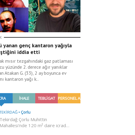
K
ü yanan genç kantaron yağıyla
eştiğini iddia etti
ak mısır tezgahındaki gaz patlaması
cu yüzünde 2. derece ağır yanıklar
an Atakan G. (33), 2 ay boyunca ev
mı kantaron yağı k..