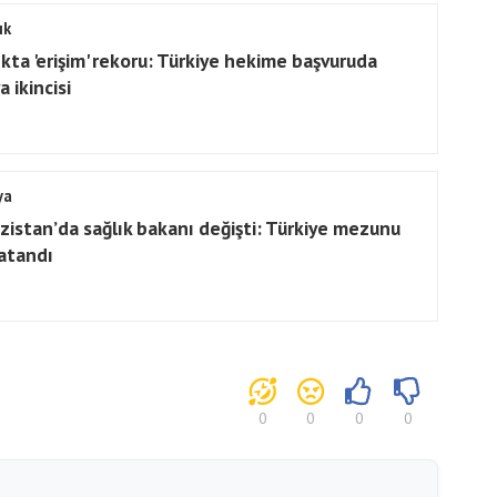
ık
ıkta 'erişim' rekoru: Türkiye hekime başvuruda
 ikincisi
ya
ızistan’da sağlık bakanı değişti: Türkiye mezunu
 atandı
0
0
0
0