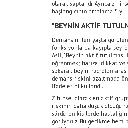
olarak saptandı. Ayrıca zihin
başlangıcının ortalama 5 yıl g
"BEYNİN AKTİF TUTULM
Demansın ileri yaşta görülen
fonksiyonlarda kayıpla seyre
Asil, "Beynin aktif tutulması b
öğrenmek; hafıza, dikkat ve 
sokarak beyin hücreleri arası
demans riskini azaltmada öne
ifadelerini kullandı.
Zihinsel olarak en aktif gru
riskinin daha düşük olduğunu 
sürdüren kişilerde hastalığın
görüyoruz. Bu gecikme hem b