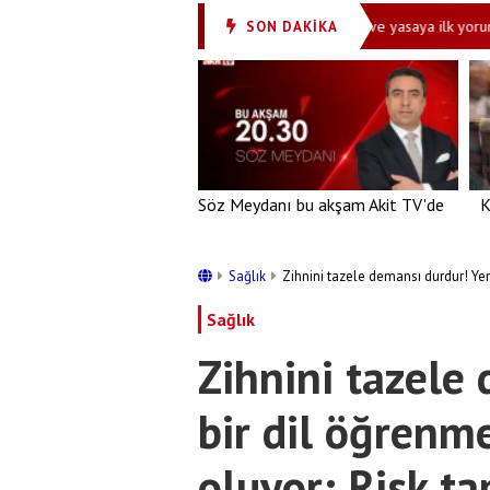
a zina serbest!'
Bakan Akın Gürlek’ten çerçeve yasaya ilk yorum! Terö
SON DAKİKA
•
Söz Meydanı bu akşam Akit TV'de
K
Sağlık
Zihnini tazele demansı durdur! Yen
Sağlık
Zihnini tazele
bir dil öğrenm
oluyor: Risk t