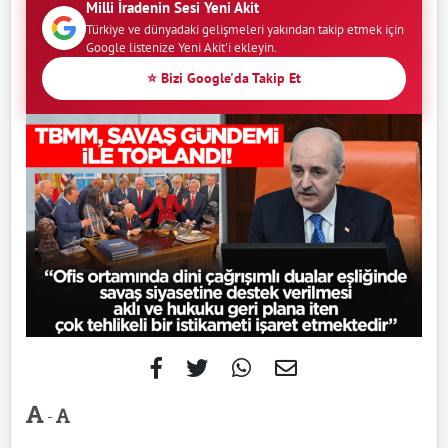
Milli İradenin Sesi Yeni Akit
Türkiye ve dünyadaki gelişmeleri yakından takip etmek için
Google listenize Yeni Akit'i ekleyin.
⭐ Bizi Google'da Takip Et
-