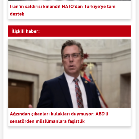
İran’ın saldırısı kınandı! NATO’dan Türkiye’ye tam
destek
İlişkili haber:
Ağzından çıkanları kulakları duymuyor: ABD'li
senatörden müslümanlara faşistlik