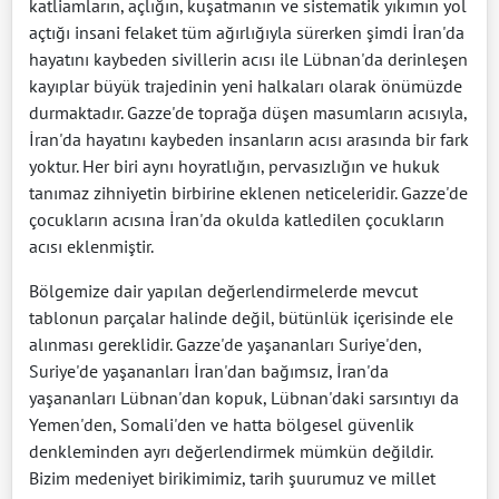
katliamların, açlığın, kuşatmanın ve sistematik yıkımın yol
açtığı insani felaket tüm ağırlığıyla sürerken şimdi İran'da
hayatını kaybeden sivillerin acısı ile Lübnan'da derinleşen
kayıplar büyük trajedinin yeni halkaları olarak önümüzde
durmaktadır. Gazze'de toprağa düşen masumların acısıyla,
İran'da hayatını kaybeden insanların acısı arasında bir fark
yoktur. Her biri aynı hoyratlığın, pervasızlığın ve hukuk
tanımaz zihniyetin birbirine eklenen neticeleridir. Gazze'de
çocukların acısına İran'da okulda katledilen çocukların
acısı eklenmiştir.
Bölgemize dair yapılan değerlendirmelerde mevcut
tablonun parçalar halinde değil, bütünlük içerisinde ele
alınması gereklidir. Gazze'de yaşananları Suriye'den,
Suriye'de yaşananları İran'dan bağımsız, İran'da
yaşananları Lübnan'dan kopuk, Lübnan'daki sarsıntıyı da
Yemen'den, Somali'den ve hatta bölgesel güvenlik
denkleminden ayrı değerlendirmek mümkün değildir.
Bizim medeniyet birikimimiz, tarih şuurumuz ve millet