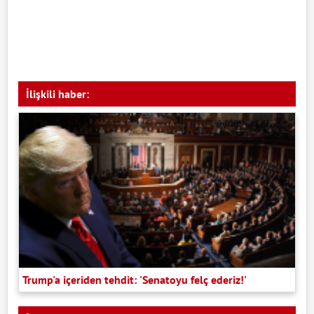
İlişkili haber:
Trump'a içeriden tehdit: 'Senatoyu felç ederiz!'