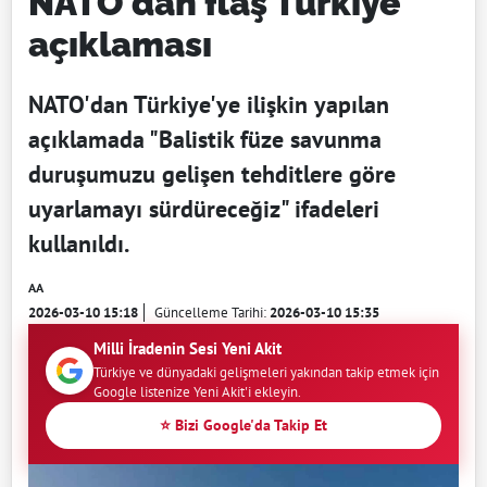
NATO'dan flaş Türkiye
açıklaması
NATO'dan Türkiye'ye ilişkin yapılan
açıklamada "Balistik füze savunma
duruşumuzu gelişen tehditlere göre
uyarlamayı sürdüreceğiz" ifadeleri
kullanıldı.
AA
2026-03-10 15:18
Güncelleme Tarihi:
2026-03-10 15:35
Milli İradenin Sesi Yeni Akit
Türkiye ve dünyadaki gelişmeleri yakından takip etmek için
Google listenize Yeni Akit'i ekleyin.
⭐ Bizi Google'da Takip Et