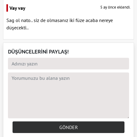
5 ay önce eklendi.
Vay vay
Sag ol nato.. siz de olmasanız iki füze acaba nereye
düşecekti..
DÜŞÜNCELERİNİ PAYLAŞ!
GÖNDER