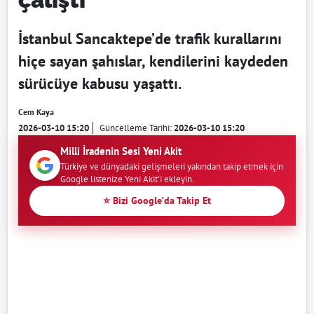
İstanbul Sancaktepe’de trafik kurallarını
hiçe sayan şahıslar, kendilerini kaydeden
sürücüye kabusu yaşattı.
Cem Kaya
2026-03-10 15:20
Güncelleme Tarihi:
2026-03-10 15:20
Milli İradenin Sesi Yeni Akit
Türkiye ve dünyadaki gelişmeleri yakından takip etmek için
Google listenize Yeni Akit'i ekleyin.
⭐ Bizi Google'da Takip Et