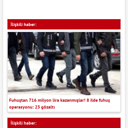
İlişkili haber:
Fuhuştan 716 milyon lira kazanmışlar! 8 ilde fuhuş
operasyonu: 23 gözaltı
İlişkili haber: