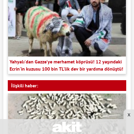
Yahyalı'dan Gazze'ye merhamet köprüsü! 12 yaşındaki
Ecrin'in kuzusu 100 bin TL'lik dev bir yardıma dönüştü!
İlişkili haber:
x