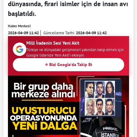
dünyasında, firari isimler için de insan avı
başlatıldı.
Haber Merkezi
2026-04-09 11:42
Güncelleme Tarihi:
2026-04-09 11:42
Milli İradenin Sesi Yeni Akit
Türkiye ve dünyadaki gelişmeleri yakından takip etmek için
Google listenize Yeni Akit'i ekleyin.
⭐ Bizi Google'da Takip Et