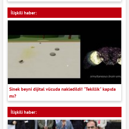
İlişkili haber:
Sinek beyni dijital vücuda nakledildi! "Tekillik" kapıda
mı?
İlişkili haber: