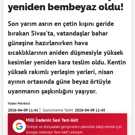
yeniden bembeyaz oldu!
Son yarım asrın en çetin kışını geride
bırakan Sivas'ta, vatandaşlar bahar
güneşine hazırlanırken hava
sıcaklıklarının aniden düşmesiyle yüksek
kesimler yeniden kara teslim oldu. Kentin
yüksek rakımlı yerleşim yerleri, nisan
ayının ortasında güne beyaz örtüyle
uyanmanın şaşkınlığını yaşıyor.
Haber Merkezi
2026-04-09 11:41
Güncelleme Tarihi:
2026-04-09 11:45
Milli İradenin Sesi Yeni Akit
Türkiye ve dünyadaki gelişmeleri yakından takip etmek için
Google listenize Yeni Akit'i ekleyin.