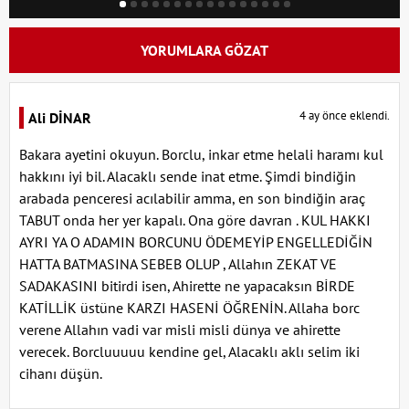
YORUMLARA GÖZAT
4 ay önce eklendi.
Ali DİNAR
Bakara ayetini okuyun. Borclu, inkar etme helali haramı kul
hakkını iyi bil. Alacaklı sende inat etme. Şimdi bindiğin
arabada penceresi acılabilir amma, en son bindiğin araç
TABUT onda her yer kapalı. Ona göre davran . KUL HAKKI
AYRI YA O ADAMIN BORCUNU ÖDEMEYİP ENGELLEDİĞİN
HATTA BATMASINA SEBEB OLUP , Allahın ZEKAT VE
SADAKASINI bitirdi isen, Ahirette ne yapacaksın BİRDE
KATİLLİK üstüne KARZI HASENİ ÖĞRENİN. Allaha borc
verene Allahın vadi var misli misli dünya ve ahirette
verecek. Borcluuuuu kendine gel, Alacaklı aklı selim iki
cihanı düşün.