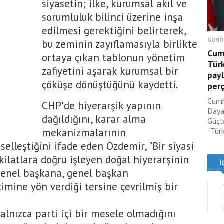
siyasetin; ilke, kurumsal akıl ve
sorumluluk bilinci üzerine inşa
edilmesi gerektiğini belirterek,
GÜND
bu zeminin zayıflamasıyla birlikte
Cum
ortaya çıkan tablonun yönetim
Türk
zafiyetini aşarak kurumsal bir
payl
çöküşe dönüştüğünü kaydetti.
per
Cumh
CHP'de hiyerarşik yapının
Daya
dağıldığını, karar alma
Güçle
mekanizmalarının
“Türki
selleştiğini ifade eden Özdemir, "Bir siyasi
ilatlara doğru işleyen doğal hiyerarşinin
genel başkana, genel başkan
imine yön verdiği tersine çevrilmiş bir
alnızca parti içi bir mesele olmadığını