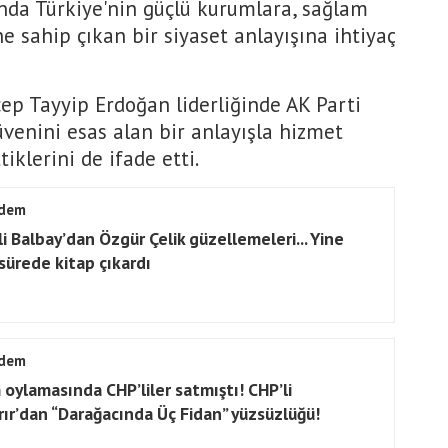
nda Türkiye'nin güçlü kurumlara, sağlam
e sahip çıkan bir siyaset anlayışına ihtiyaç
p Tayyip Erdoğan liderliğinde AK Parti
güvenini esas alan bir anlayışla hizmet
iklerini de ifade etti.
dem
li Balbay’dan Özgür Çelik güzellemeleri... Yine
 sürede kitap çıkardı
dem
 oylamasında CHP’liler satmıştı! CHP’li
rır’dan “Darağacında Üç Fidan” yüzsüzlüğü!