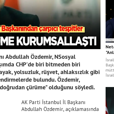
GÜND
Neta
"Anl
anı Abdullah Özdemir, NSosyal
İsra
ımda CHP'de biri bitmeden biri
Başk
mütt
yak, yolsuzluk, rüşvet, ahlaksızlık gibi
İsrai
lendirmelerde bulundu. Özdemir,
"doğrudan çürüme" olduğunu söyledi.
AK Parti İstanbul İl Başkanı
Abdullah Özdemir, açıklamasında