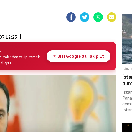
07 12:23
t
⭐ Bizi Google'da Takip Et
i yakından takip etmek
ekleyin.
GÜND
İsta
dur
İsta
Pana
gemi
İsta