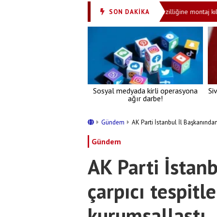
iye tarihi bir dönüm noktasıdır
Çiçek’in rezilliğine montaj kılıfı: Ahl
SON DAKİKA
•
Sosyal medyada kirli operasyona
Si
ağır darbe!
Gündem
AK Parti İstanbul İl Başkanından
Gündem
AK Parti İstan
çarpıcı tespit
kurumsallaştı