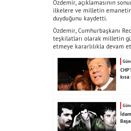
Özdemir, açıklamasının sonu
ilkelere ve milletin emanetin
duyduğunu kaydetti.
Özdemir, Cumhurbaşkanı Rece
teşkilatları olarak milletin 
etmeye kararlılıkla devam ett
Gün
CHP’
kısa
Gün
İdam
Başa