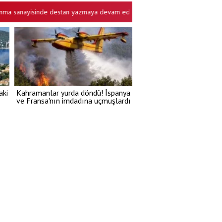
yisinde destan yazmaya devam ediyor! Yerli ve milli hamlelerle küresel g
aki
Kahramanlar yurda döndü! İspanya
ve Fransa'nın imdadına uçmuşlardı