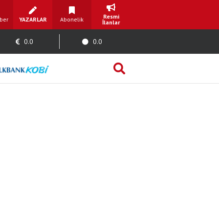
Resmi
ber
YAZARLAR
Abonelik
İlanlar
0.0
0.0