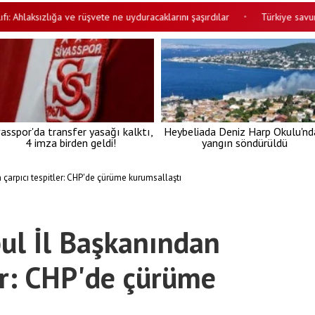
aksızlığa ve rüşvete ne uyduracaklarını şaşırdılar
Türkiye savunma sana
•
vasspor'da transfer yasağı kalktı,
Heybeliada Deniz Harp Okulu'nd
4 imza birden geldi!
yangın söndürüldü
 çarpıcı tespitler: CHP'de çürüme kurumsallaştı
bul İl Başkanından
ler: CHP'de çürüme