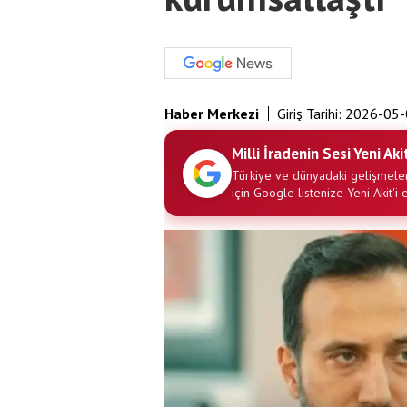
Haber Merkezi
Giriş Tarihi:
2026-05-
Milli İradenin Sesi Yeni Aki
Türkiye ve dünyadaki gelişmeler
için Google listenize Yeni Akit'i 