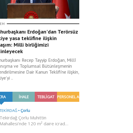
EM
hurbaşkanı Erdoğan'dan Terörsüz
iye yasa teklifine ilişkin
aşım: Milli birliğimizi
çinleyecek
urbaşkanı Recep Tayyip Erdoğan, Millî
nışma ve Toplumsal Bütünleşmenin
ndirilmesine Dair Kanun Teklifi'ne ilişkin,
ye’yi ..