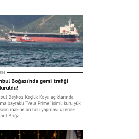
EM
nbul Boğazı’nda gemi trafiği
duruldu!
nbul Beykoz Keçilik Koyu açıklarında
ma bayraklı “Vela Prime” isimli kuru yük
sinin makine arızası yapması üzerine
nbul Boğa..