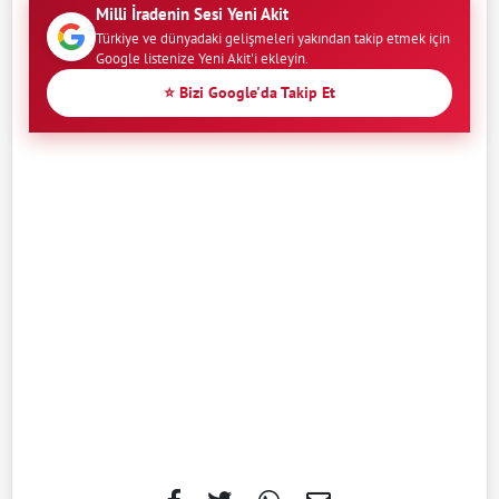
Milli İradenin Sesi Yeni Akit
Türkiye ve dünyadaki gelişmeleri yakından takip etmek için
Google listenize Yeni Akit'i ekleyin.
⭐ Bizi Google'da Takip Et