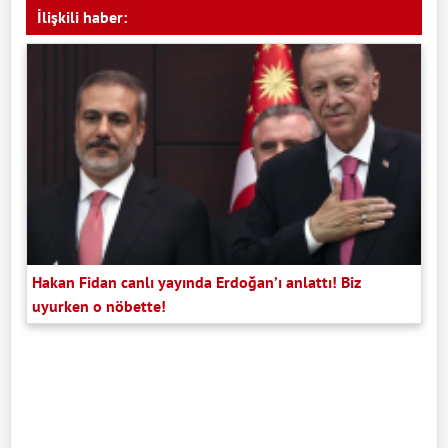
İlişkili haber:
Hakan Fidan canlı yayında Erdoğan’ı anlattı! Biz
uyurken o nöbette!