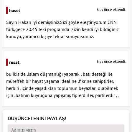
6 ay önce eklendi.
hasel
Sayın Hakan iyi demişsiniz.Sizi şöyle eleştiriyorum:CNN
türk,gece 20.45 teki programda ;sizin kendi iyi bildiğiniz
konuyu,yorumcu kişiye tekrar soruyorsunuz.
6 ay önce eklendi.
resat,
bu ikiside ,islam düşmanlığı yaparak , batı desteği ile
müreffeh bir hayat yaşama idealine ,fikrine sahiptirler,
herbiri ,içinde yaşadıkları toplumun beyazları olabilmek
için ,batının kuyruğuna yapışmış tiplerdirler, partilerdir ,,
DÜŞÜNCELERİNİ PAYLAŞ!