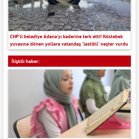
CHP'li belediye Adana'yı kaderine terk etti! Köstebek
yuvasına dönen yollara vatandaş 'lastikli' neşter vurdu
İlişkili haber: