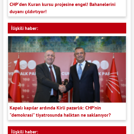
CHP'den Kuran kursu projesine engel! Bahanelerini
duyanı çıldırtıyor!
İlişkili haber:
Kapalı kapılar ardında Kirli pazarlık: CHP’nin
"demokrasi" tiyatrosunda halktan ne saklanıyor?
İlişkili haber: