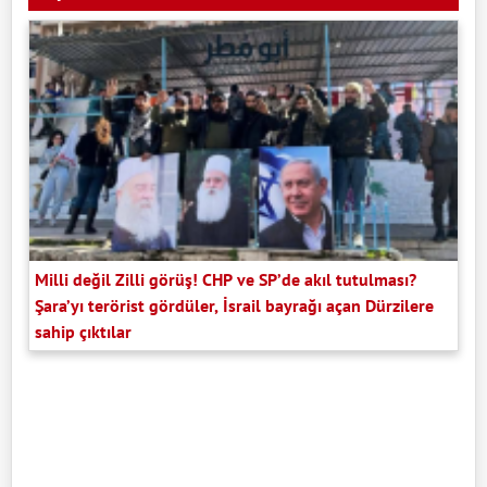
Milli değil Zilli görüş! CHP ve SP’de akıl tutulması?
Şara’yı terörist gördüler, İsrail bayrağı açan Dürzilere
sahip çıktılar