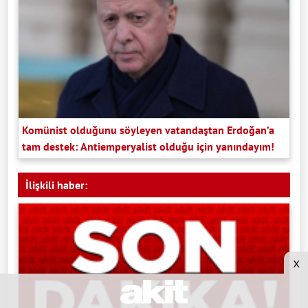
Komünist olduğunu söyleyen vatandaştan Erdoğan’a
tam destek: Antiemperyalist olduğu için yanındayım!
İlişkili haber:
x