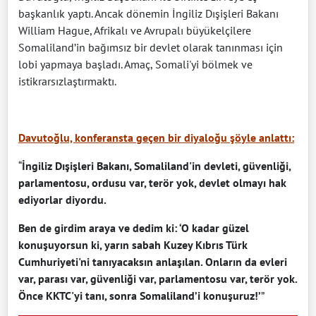
başkanlık yaptı. Ancak dönemin İngiliz Dışişleri Bakanı
William Hague, Afrikalı ve Avrupalı büyükelçilere
Somaliland’in bağımsız bir devlet olarak tanınması için
lobi yapmaya başladı. Amaç, Somali'yi bölmek ve
istikrarsızlaştırmaktı.
Davutoğlu, konferansta geçen bir diyaloğu şöyle anlattı:
“
İngiliz Dışişleri Bakanı, Somaliland'in devleti, güvenliği,
parlamentosu, ordusu var, terör yok, devlet olmayı hak
ediyorlar diyordu.
Ben de girdim araya ve dedim ki: ‘O kadar güzel
konuşuyorsun ki, yarın sabah Kuzey Kıbrıs Türk
Cumhuriyeti'ni tanıyacaksın anlaşılan. Onların da evleri
var, parası var, güvenliği var, parlamentosu var, terör yok.
Önce KKTC'yi tanı, sonra Somaliland’i konuşuruz!’
”