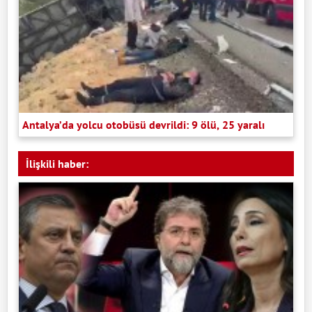
Antalya’da yolcu otobüsü devrildi: 9 ölü, 25 yaralı
İlişkili haber: