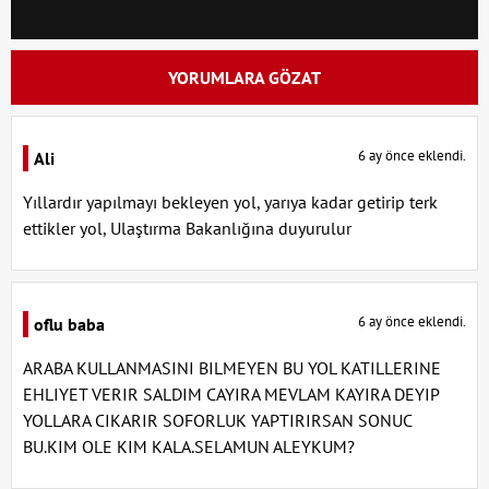
YORUMLARA GÖZAT
6 ay önce eklendi.
Ali
Yıllardır yapılmayı bekleyen yol, yarıya kadar getirip terk
ettikler yol, Ulaştırma Bakanlığına duyurulur
6 ay önce eklendi.
oflu baba
ARABA KULLANMASINI BILMEYEN BU YOL KATILLERINE
EHLIYET VERIR SALDIM CAYIRA MEVLAM KAYIRA DEYIP
YOLLARA CIKARIR SOFORLUK YAPTIRIRSAN SONUC
BU.KIM OLE KIM KALA.SELAMUN ALEYKUM?