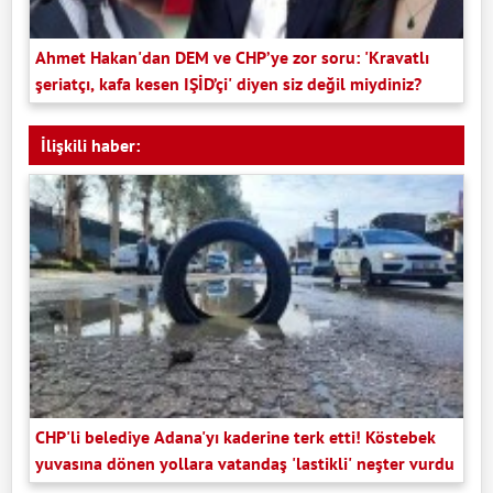
Ahmet Hakan'dan DEM ve CHP’ye zor soru: 'Kravatlı
şeriatçı, kafa kesen IŞİD’çi' diyen siz değil miydiniz?
İlişkili haber:
CHP'li belediye Adana'yı kaderine terk etti! Köstebek
yuvasına dönen yollara vatandaş 'lastikli' neşter vurdu