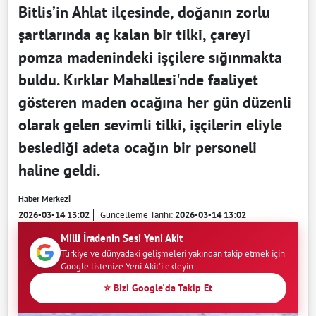
Bitlis’in Ahlat ilçesinde, doğanın zorlu
şartlarında aç kalan bir tilki, çareyi
pomza madenindeki işçilere sığınmakta
buldu. Kırklar Mahallesi'nde faaliyet
gösteren maden ocağına her gün düzenli
olarak gelen sevimli tilki, işçilerin eliyle
beslediği adeta ocağın bir personeli
haline geldi.
Haber Merkezi
2026-03-14 13:02
Güncelleme Tarihi:
2026-03-14 13:02
Milli İradenin Sesi Yeni Akit
Türkiye ve dünyadaki gelişmeleri yakından takip etmek için
Google listenize Yeni Akit'i ekleyin.
⭐ Bizi Google'da Takip Et