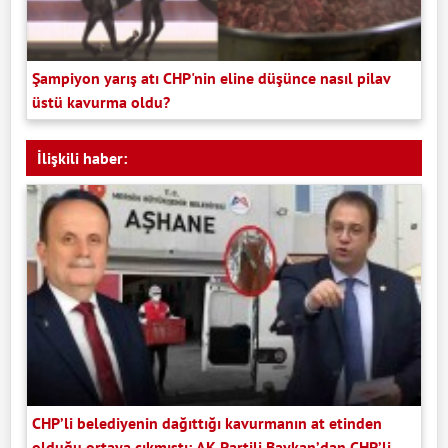
Şampiyon yarış atı CHP'nin eline düşünce nasıl pilav
üstü kavurma oldu?
İlişkili haber:
CHP’li belediyenin dağıttığı kavurmanın at etinden
olduğu ortaya çıkmıştı: AK Partili Baykan’dan CHP’li