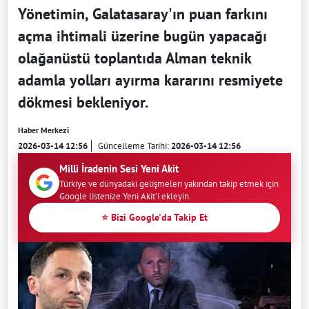
Yönetimin, Galatasaray'ın puan farkını
açma ihtimali üzerine bugün yapacağı
olağanüstü toplantıda Alman teknik
adamla yolları ayırma kararını resmiyete
dökmesi bekleniyor.
Haber Merkezi
2026-03-14 12:56
Güncelleme Tarihi:
2026-03-14 12:56
Milli İradenin Sesi Yeni Akit
Türkiye ve dünyadaki gelişmeleri yakından takip etmek için
Google listenize Yeni Akit'i ekleyin.
⭐ Bizi Google'da Takip Et