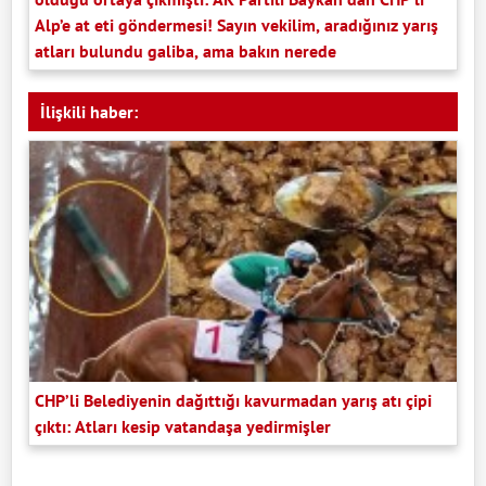
Alp’e at eti göndermesi! Sayın vekilim, aradığınız yarış
atları bulundu galiba, ama bakın nerede
İlişkili haber:
CHP’li Belediyenin dağıttığı kavurmadan yarış atı çipi
çıktı: Atları kesip vatandaşa yedirmişler