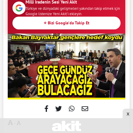
Milli İradenin Sesi Yeni Akit
Türkiye ve dünyadaki gelişmeleri yakından takip etmek için
Google listenize Yeni Akit'i ekleyin.
⭐ Bizi Google'da Takip Et
x
-