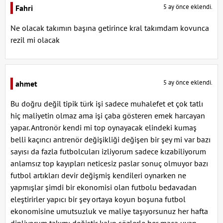
5 ay önce eklendi.
Fahri
Ne olacak takımın başına getirince kral takımdam kovunca
rezil mi olacak
5 ay önce eklendi.
ahmet
Bu doğru değil tipik türk işi sadece muhalefet et çok tatlı
hiç maliyetin olmaz ama işi çaba gösteren emek harcayan
yapar. Antronör kendi mi top oynayacak elindeki kumaş
belli kaçıncı antrenör değişikliği değişen bir şey mi var bazı
sayısı da fazla futbolcuları izliyorum sadece kızabiliyorum
anlamsız top kayıpları neticesiz paslar sonuç olmuyor bazı
futbol artıkları devir değişmiş kendileri oynarken ne
yapmışlar şimdi bir ekonomisi olan futbolu bedavadan
eleştirirler yapıcı bir şey ortaya koyun boşuna futbol
ekonomisine umutsuzluk ve maliye taşıyorsunuz her hafta
dinliyorum takımı değiştir kalıp sözlerle her maça uyan