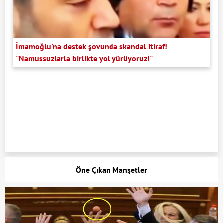
İmamoğlu'na destek şovunda skandal itiraf!
"Namussuzlarla birlikte yol yürüyoruz!"
Öne Çıkan Manşetler