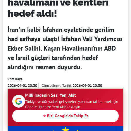
havalimanı ve kentleri
hedef aldı!
İran'ın kalbi İsfahan eyaletinde gerilim
had safhaya ulaştı! İsfahan Vali Yardımcısı
Ekber Salihi, Kaşan Havalimanı’nın ABD
ve İsrail güçleri tarafından hedef
alındığını resmen duyurdu.
Cem Kaya
2026-04-01 20:30
Güncelleme Tarihi:
2026-04-01 20:30
Milli İradenin Sesi Yeni Akit
Türkiye ve dünyadaki gelişmeleri yakından takip etmek için
Google listenize Yeni Akit'i ekleyin.
⭐ Bizi Google'da Takip Et