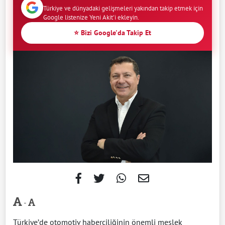
Türkiye ve dünyadaki gelişmeleri yakından takip etmek için
Google listenize Yeni Akit'i ekleyin.
⭐ Bizi Google'da Takip Et
-
Türkiye’de otomotiv haberciliğinin önemli meslek