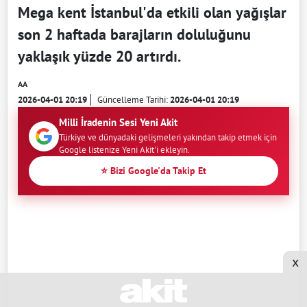
Mega kent İstanbul'da etkili olan yağışlar
son 2 haftada barajların doluluğunu
yaklaşık yüzde 20 artırdı.
AA
2026-04-01 20:19
Güncelleme Tarihi:
2026-04-01 20:19
Milli İradenin Sesi Yeni Akit
Türkiye ve dünyadaki gelişmeleri yakından takip etmek için
Google listenize Yeni Akit'i ekleyin.
⭐ Bizi Google'da Takip Et
x