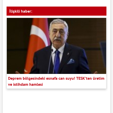
İlişkili haber:
Deprem bölgesindeki esnafa can suyu! TESK’ten üretim
ve istihdam hamlesi