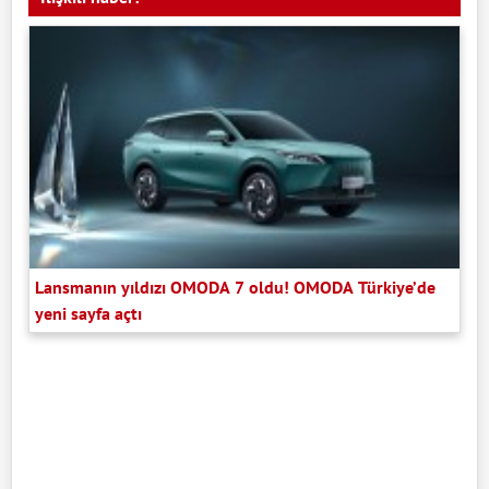
Lansmanın yıldızı OMODA 7 oldu! OMODA Türkiye’de
yeni sayfa açtı