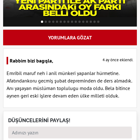
YORUMLARA GÖZAT
4 ay önce eklendi.
Rabbim bizi bagışla,
Emribil maruf neh i anil münkeri yapanlar hürmetine.
Afatındankoru gecmiş şubat depreminden de ders almadık.
Anı yaşayan müslüman toplulugu moda oldu. Bela bitince
aynen geri eski işlere devam eden ülke milleti olduk.
DÜŞÜNCELERİNİ PAYLAŞ!