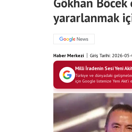
Gökhan Böcek 
yararlanmak içi
Haber Merkezi
Giriş Tarihi:
2026-05-
Milli İradenin Sesi Yeni Aki
Türkiye ve dünyadaki gelişmeler
için Google listenize Yeni Akit'i 