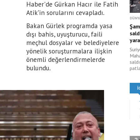
Haber'de Gürkan Hacır ile Fatih
Atik’in sorularını cevapladı.
DÜNY
Bakan Gürlek programda yasa
Şam
sald
dışı bahis, uyuşturucu, faili
yara
meçhul dosyalar ve belediyelere
Suri
yönelik soruşturmalara ilişkin
Maha
önemli değerlendirmelerde
sald
bulundu.
patl