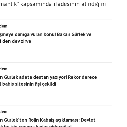
şmanlık" kapsamında ifadesinin alındığını
dem
şmeye damga vuran konu! Bakan Gürlek ve
i'den dev zirve
dem
n Gürlek adeta destan yazıyor! Rekor derece
 bahis sitesinin fişi çekildi
dem
n Gürlek’ten Rojin Kabaiş açıklaması: Devlet
ak bu işin sonuna kadar gideceğiz!