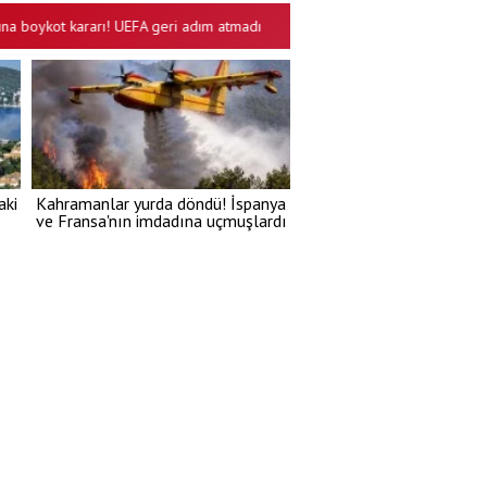
ykot kararı! UEFA geri adım atmadı
İmzayı attı, taraftarı selamladı! T
•
aki
Kahramanlar yurda döndü! İspanya
ve Fransa'nın imdadına uçmuşlardı