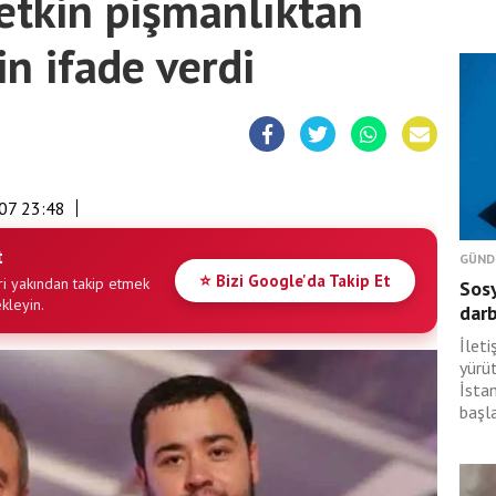
etkin pişmanlıktan
n ifade verdi
07 23:48
t
GÜND
⭐ Bizi Google'da Takip Et
i yakından takip etmek
Sosy
ekleyin.
dar
İlet
yürü
İsta
başl