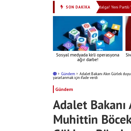
iyor!
İzmir’deki kooperatif vurgununda yeni dalga! Yeni Partili Veli
SON DAKİKA
•
Sosyal medyada kirli operasyona
Si
ağır darbe!
Gündem
Adalet Bakanı Akın Gürlek duyu
yararlanmak için ifade verdi
Gündem
Adalet Bakanı 
Muhittin Böcek