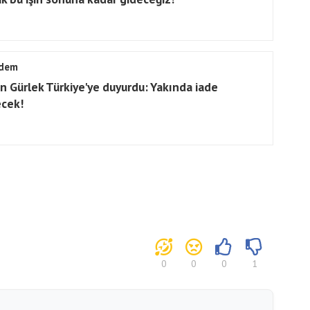
dem
n Gürlek Türkiye'ye duyurdu: Yakında iade
ecek!
0
0
0
1