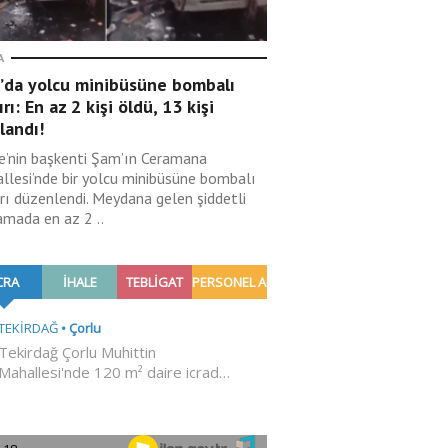
A
’da yolcu minibüsüne bombalı
ırı: En az 2 kişi öldü, 13 kişi
landı!
ye’nin başkenti Şam’ın Ceramana
llesi’nde bir yolcu minibüsüne bombalı
ırı düzenlendi. Meydana gelen şiddetli
amada en az 2 ..