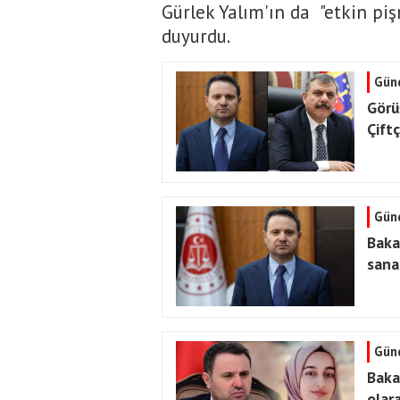
Gürlek Yalım'ın da "etkin pi
duyurdu.
Gün
Görü
Çiftç
Gün
Baka
sanal
Gün
Baka
olar