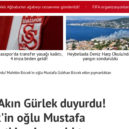
 Ağbaba’nın ağabeyi cezaevine gönderildi!
FIFA organizasyonlarına bo
•
vasspor'da transfer yasağı kalktı,
Heybeliada Deniz Harp Okulu'nd
4 imza birden geldi!
yangın söndürüldü
rdu! Muhittin Böcek'in oğlu Mustafa Gökhan Böcek etkin pişmanlıktan
Akın Gürlek duyurdu!
'in oğlu Mustafa