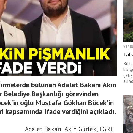
YERE
Tat
Bitli
bölge
çalı
alınd
dirmelerde bulunan Adalet Bakanı Akın
r Belediye Başkanlığı görevinden
öcek'in oğlu Mustafa Gökhan Böcek'in
ri kapsamında ifade verdiğini açıkladı.
Adalet Bakanı Akın Gürlek, TGRT