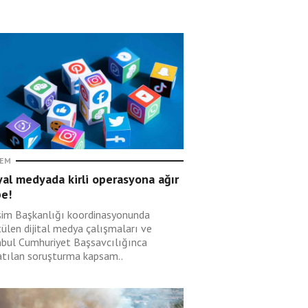
EM
al medyada kirli operasyona ağır
be!
işim Başkanlığı koordinasyonunda
tülen dijital medya çalışmaları ve
nbul Cumhuriyet Başsavcılığınca
atılan soruşturma kapsam..