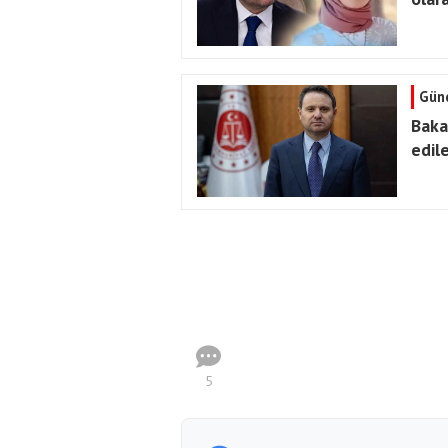
Gün
Baka
edil
5