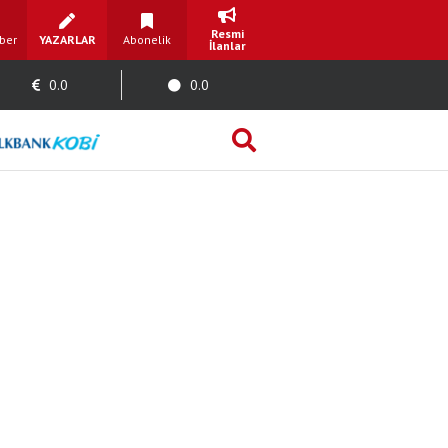
Resmi
ber
YAZARLAR
Abonelik
İlanlar
0.0
0.0