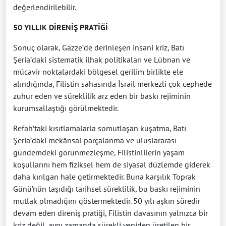
değerlendirilebilir.
50 YILLIK DİRENİŞ PRATİĞİ
Sonuç olarak, Gazze’de derinleşen insani kriz, Batı
Şeria’daki sistematik ilhak politikaları ve Lübnan ve
mücavir noktalardaki bölgesel gerilim birlikte ele
alındığında, Filistin sahasında İsrail merkezli çok cephede
zuhur eden ve süreklilik arz eden bir baskı rejiminin
kurumsallaştığı görülmektedir.
Refah’taki kısıtlamalarla somutlaşan kuşatma, Batı
Şeria’daki mekânsal parçalanma ve uluslararası
gündemdeki görünmezleşme, Filistinlilerin yaşam
koşullarını hem fiziksel hem de siyasal düzlemde giderek
daha kırılgan hale getirmektedir. Buna karşılık Toprak
Günü’nün taşıdığı tarihsel süreklilik, bu baskı rejiminin
mutlak olmadığını göstermektedir. 50 yılı aşkın süredir
devam eden direniş pratiği, Filistin davasının yalnızca bir
kriz değil, aynı zamanda sürekli yeniden üretilen bir