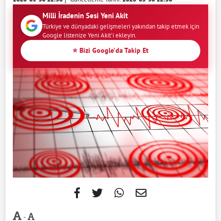
Milli İradenin Sesi Yeni Akit
Türkiye ve dünyadaki gelişmeleri yakından takip etmek için
Google listenize Yeni Akit'i ekleyin.
⭐ Bizi Google'da Takip Et
-