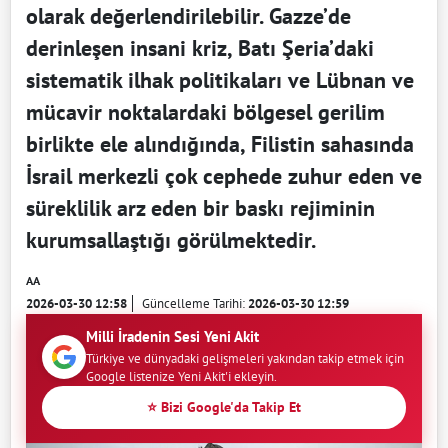
olarak değerlendirilebilir. Gazze’de
derinleşen insani kriz, Batı Şeria’daki
sistematik ilhak politikaları ve Lübnan ve
mücavir noktalardaki bölgesel gerilim
birlikte ele alındığında, Filistin sahasında
İsrail merkezli çok cephede zuhur eden ve
süreklilik arz eden bir baskı rejiminin
kurumsallaştığı görülmektedir.
AA
2026-03-30 12:58
Güncelleme Tarihi:
2026-03-30 12:59
Milli İradenin Sesi Yeni Akit
Türkiye ve dünyadaki gelişmeleri yakından takip etmek için
Google listenize Yeni Akit'i ekleyin.
⭐ Bizi Google'da Takip Et