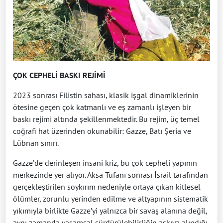
ÇOK CEPHELİ BASKI REJİMİ
2023 sonrası Filistin sahası, klasik işgal dinamiklerinin
ötesine geçen çok katmanlı ve eş zamanlı işleyen bir
baskı rejimi altında şekillenmektedir. Bu rejim, üç temel
coğrafi hat üzerinden okunabilir: Gazze, Batı Şeria ve
Lübnan sınırı.
Gazze’de derinleşen insani kriz, bu çok cepheli yapının
merkezinde yer alıyor. Aksa Tufanı sonrası İsrail tarafından
gerçekleştirilen soykırım nedeniyle ortaya çıkan kitlesel
ölümler, zorunlu yerinden edilme ve altyapının sistematik
yıkımıyla birlikte Gazze’yi yalnızca bir savaş alanına değil,
aynı zamanda yaşamsal sürdürülebilirliğin askıya alındığı