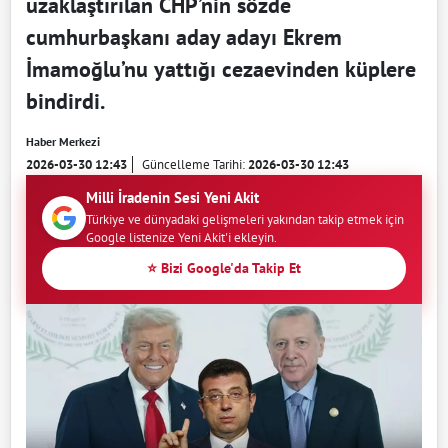
uzaklaştırılan CHP’nin sözde
cumhurbaşkanı aday adayı Ekrem
İmamoğlu’nu yattığı cezaevinden küplere
bindirdi.
Haber Merkezi
2026-03-30 12:43
Güncelleme Tarihi:
2026-03-30 12:43
Milli İradenin Sesi Yeni Akit
Türkiye ve dünyadaki gelişmeleri yakından takip etmek için
Google listenize Yeni Akit'i ekleyin.
⭐ Bizi Google'da Takip Et