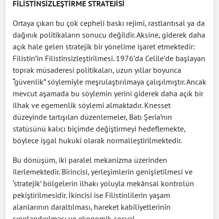
FİLİSTİNSİZLEŞTİRME STRATEJİSİ
Ortaya çıkan bu çok cepheli baskı rejimi, rastlantısal ya da
dağınık politikaların sonucu değildir. Aksine, giderek daha
açık hale gelen stratejik bir yönelime işaret etmektedir:
Filistin’in Filistinsizleştirilmesi. 1976’da Celile’de başlayan
toprak müsaderesi politikaları, uzun yıllar boyunca
“güvenlik” söylemiyle meşrulaştırılmaya çalışılmıştır. Ancak
mevcut aşamada bu söylemin yerini giderek daha açık bir
ilhak ve egemenlik söylemi almaktadır. Knesset
düzeyinde tartışılan düzenlemeler, Batı Şeria’nın
statüsünü kalıcı biçimde değiştirmeyi hedeflemekte,
böylece işgal hukuki olarak normalleştirilmektedir.
Bu dönüşüm, iki paralel mekanizma üzerinden
ilerlemektedir. Birincisi, yerleşimlerin genişletilmesi ve
‘stratejik’ bölgelerin ilhakı yoluyla mekânsal kontrolün
pekiştirilmesidir. İkincisi ise Filistinlilerin yaşam
alanlarının daraltılması, hareket kabiliyetlerinin
sınırlandırılması ve ekonomik-sosyal