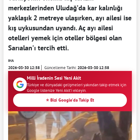
merkezlerinden Uludağ’da kar kalınlığı
yaklaşık 2 metreye ulaşırken, ayı ailesi ise
kış uykusundan uyandı. Aç ayı ailesi
otelleri yemek için oteller bölgesi olan
Sarıalan'ı tercih etti.
IHA
2026-03-30 12:58
Güncelleme Tarihi:
2026-03-30 12:58
Milli İradenin Sesi Yeni Akit
Türkiye ve dünyadaki gelişmeleri yakından takip etmek için
Google listenize Yeni Akit'i ekleyin.
⭐ Bizi Google'da Takip Et