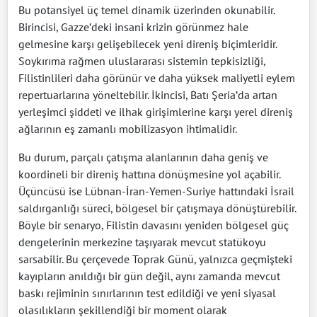
Bu potansiyel üç temel dinamik üzerinden okunabilir.
Birincisi, Gazze’deki insani krizin görünmez hale
gelmesine karşı gelişebilecek yeni direniş biçimleridir.
Soykırıma rağmen uluslararası sistemin tepkisizliği,
Filistinlileri daha görünür ve daha yüksek maliyetli eylem
repertuarlarına yöneltebilir. İkincisi, Batı Şeria’da artan
yerleşimci şiddeti ve ilhak girişimlerine karşı yerel direniş
ağlarının eş zamanlı mobilizasyon ihtimalidir.
Bu durum, parçalı çatışma alanlarının daha geniş ve
koordineli bir direniş hattına dönüşmesine yol açabilir.
Üçüncüsü ise Lübnan-İran-Yemen-Suriye hattındaki İsrail
saldırganlığı süreci, bölgesel bir çatışmaya dönüştürebilir.
Böyle bir senaryo, Filistin davasını yeniden bölgesel güç
dengelerinin merkezine taşıyarak mevcut statükoyu
sarsabilir. Bu çerçevede Toprak Günü, yalnızca geçmişteki
kayıpların anıldığı bir gün değil, aynı zamanda mevcut
baskı rejiminin sınırlarının test edildiği ve yeni siyasal
olasılıkların şekillendiği bir moment olarak