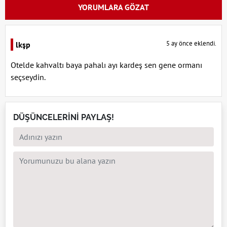
YORUMLARA GÖZAT
5 ay önce eklendi.
lkşp
Otelde kahvaltı baya pahalı ayı kardeş sen gene ormanı
seçseydin.
DÜŞÜNCELERİNİ PAYLAŞ!