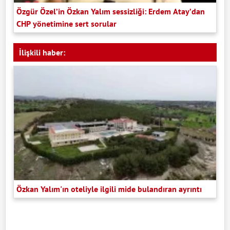
Özgür Özel’in Özkan Yalım sessizliği: Erdem Atay’dan
CHP yönetimine sert sorular
İlişkili haber:
Özkan Yalım'ın oteliyle ilgili mide bulandıran ayrıntı