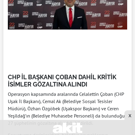
CHP İL BAŞKANI ÇOBAN DAHİL KRİTİK
İSİMLER GÖZALTINA ALINDI
Operasyon kapsamında aralarında Celalettin Çoban (CHP
Uşak İl Başkanı), Cemal Ak (Belediye Sosyal Tesisler
Müdürü), Özhan Özgöbek (Uşakspor Başkanı) ve Ceren
x
Yeşildağ’ın (Belediye Muhasebe Personeli) da bulunduğu
27 şüphelinin gözaltına alındığı bildirildi.
Soruşturma derinleşirken, belediye kaynaklarının