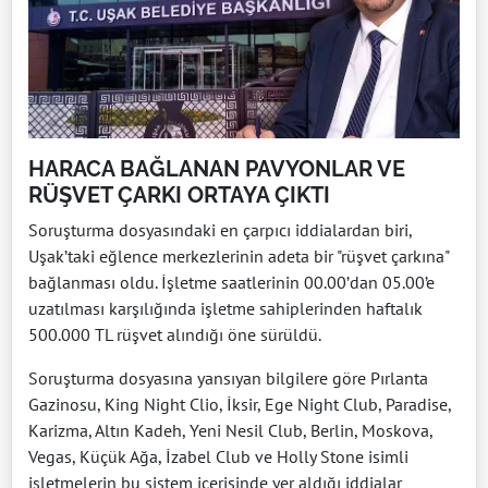
HARACA BAĞLANAN PAVYONLAR VE
RÜŞVET ÇARKI ORTAYA ÇIKTI
Soruşturma dosyasındaki en çarpıcı iddialardan biri,
Uşak’taki eğlence merkezlerinin adeta bir "rüşvet çarkına"
bağlanması oldu. İşletme saatlerinin 00.00’dan 05.00’e
uzatılması karşılığında işletme sahiplerinden haftalık
500.000 TL rüşvet alındığı öne sürüldü.
Soruşturma dosyasına yansıyan bilgilere göre Pırlanta
Gazinosu, King Night Clio, İksir, Ege Night Club, Paradise,
Karizma, Altın Kadeh, Yeni Nesil Club, Berlin, Moskova,
Vegas, Küçük Ağa, İzabel Club ve Holly Stone isimli
işletmelerin bu sistem içerisinde yer aldığı iddialar