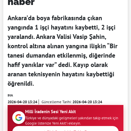
haber
Ankara’da boya fabrikasında çıkan
yangında 1 işçi hayatını kaybetti, 2 işçi
yaralandı. Ankara Valisi Vasip Şahin,
kontrol altına alınan yangına ilişkin “Bir
tanesi dumandan etkilenmiş, diğerinde
hafif yanıklar var” dedi. Kayıp olarak
aranan teknisyenin hayatını kaybettiği
öğrenildi.
IHA
2026-04-20 13:24
Güncelleme Tarihi:
2026-04-20 13:24
Milli İradenin Sesi Yeni Akit
Türkiye ve dünyadaki gelişmeleri yakından takip etmek için
Google listenize Yeni Akit'i ekleyin.