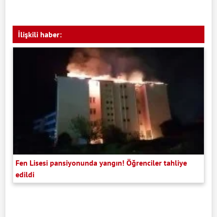
İlişkili haber:
Fen Lisesi pansiyonunda yangın! Öğrenciler tahliye
edildi