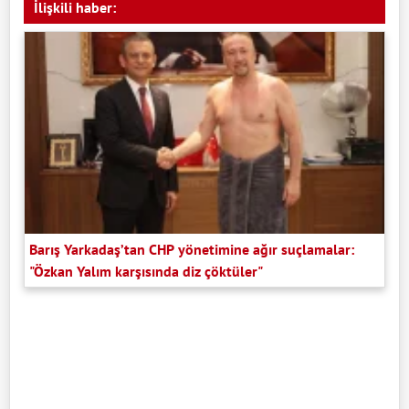
İlişkili haber:
Barış Yarkadaş’tan CHP yönetimine ağır suçlamalar:
"Özkan Yalım karşısında diz çöktüler"