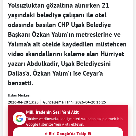
Yolsuzluktan gözaltına alınırken 21
yaşındaki belediye çalışanı ile otel
odasında basılan CHP Uşak Belediye
Başkanı Özkan Yalım’ın metreslerine ve
Yalıma’a ait otelde kaydedilen müstehcen
video skandallarını kaleme alan Hürriyet
yazarı Abdulkadir, Uşak Belediyesini
Dallas’a, Özkan Yalım’ı ise Ceyar’a
benzetti.
Haber Merkezi
2026-04-20 13:25
Güncelleme Tarihi:
2026-04-20 13:25
Milli İradenin Sesi Yeni Akit
Türkiye ve dünyadaki gelişmeleri yakından takip etmek için
Google listenize Yeni Akit'i ekleyin.
⭐ Bizi Google'da Takip Et