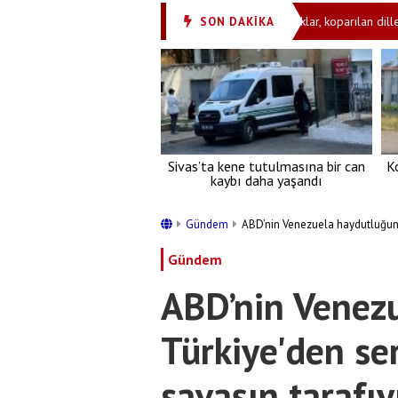
ı! Çocukları 'ibret olsun' diye götürüyorlar: Çığlıklar, koparılan diller...
SON DAKİKA
Sivas’ta kene tutulmasına bir can
K
kaybı daha yaşandı
Gündem
ABD’nin Venezuela haydutluğuna 
Gündem
ABD’nin Venez
Türkiye'den ser
savaşın tarafıy