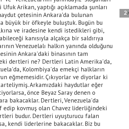
li Ufuk Arikan, yaptığı açıklamada şunları
 haydut çetesinin Ankara’da bulunan
a büyük bir öfkeyle buluştuk. Bugün bu
kına ve iradesine kendi istedikleri gibi,
rabileceği kanısıyla alçakça bir saldırıya
arının Venezuelalı halkın yanında olduğunu
tesinin Ankara'daki binasının tam
Peki dertleri ne? Dertleri Latin Amerika'da,
zuela'da, Kolombiya'da emekçi halkların
un eğmemesidir. Çıkıyorlar ve diyorlar ki
karteliymiş. Arkamızdaki haydutlar eğer
tiyorlarsa, önce Beyaz Saray denen o
ara bakacaklar. Dertleri, Venezuela'da
ef edip kovmuş olan Chavez liderliğindeki
rtleri budur. Dertleri uyuşturucu falan
sa, kendi liderlerine bakacaklar. Biz bu