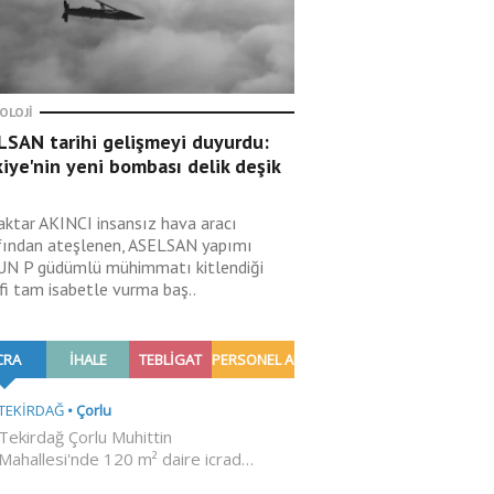
OLOJI
LSAN tarihi gelişmeyi duyurdu:
iye'nin yeni bombası delik deşik
aktar AKINCI insansız hava aracı
fından ateşlenen, ASELSAN yapımı
N P güdümlü mühimmatı kitlendiği
fi tam isabetle vurma baş..