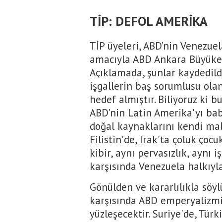
TİP: DEFOL AMERİKA
TİP üyeleri, ABD’nin Venezue
amacıyla ABD Ankara Büyükelç
Açıklamada, şunlar kaydedild
işgallerin baş sorumlusu ola
hedef almıştır. Biliyoruz ki 
ABD'nin Latin Amerika'yı bab
doğal kaynaklarını kendi mal
Filistin'de, Irak'ta çoluk ço
kibir, aynı pervasızlık, aynı i
karşısında Venezuela halkıyl
Gönülden ve kararlılıkla söy
karşısında ABD emperyalizmi,
yüzleşecektir. Suriye'de, Tür