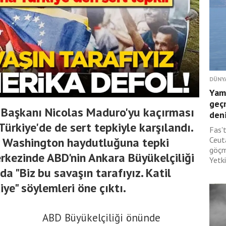
DÜNY
Yam
geç
t Başkanı Nicolas Maduro'yu kaçırması
deni
ürkiye'de de sert tepkiyle karşılandı.
Fas'
r Washington haydutluğuna tepki
Ceut
göçm
erkezinde ABD'nin Ankara Büyükelçiliği
Yetki
da "Biz bu savaşın tarafıyız. Katil
ye" söylemleri öne çıktı.
ABD Büyükelçiliği önünde