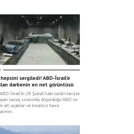
A
 hepsini sergiledi! ABD-İsrail’e
ulan darbenin en net görüntüsü
 ABD-İsrail'in 28 Şubat'taki saldırılarıyla
ayan savaş sırasında düşürdüğü ABD ve
l'e ait uçaklar ve insansız hava
arının..