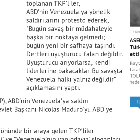
toplanan TKP'liler,
ABD'nin Venezuela'ya yönelik
saldırılarını protesto ederek,
"Bugün savaş bir müdahaleyle
TEKN
başka bir noktaya gelmedi;
ASE
bugün yeni bir safhaya taşındı.
Türk
Dertleri uyuşturucu falan değildir.
etti
Uyuşturucu arıyorlarsa, kendi
Bayr
tara
liderlerine bakacaklar. Bu savaşta
TOLU
Venezuela halkı yalnız değildir"
hede
açıklamasını yaptı.
), ABD'nin Venezuela'ya saldırı
vlet Başkanı Nicolas Maduro'yu ABD'ye
 önünde bir araya gelen TKP'liler
 ve "Venezuela'nın yanındayız" sloganları