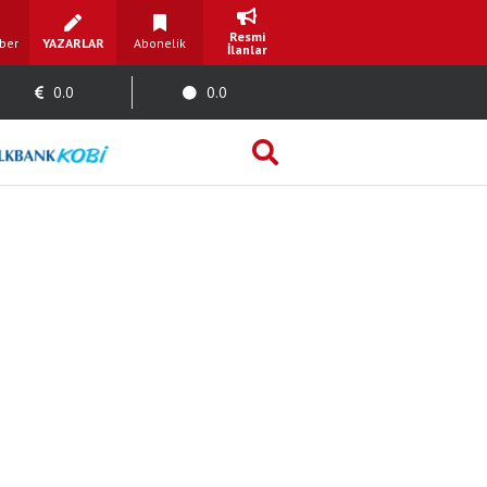
Resmi
ber
YAZARLAR
Abonelik
İlanlar
0.0
0.0