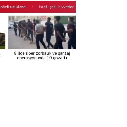
tutuklandı
İsrail İşgal kuvvetleri Lübnan'a saldırıyor! Güneyde sivill
•
m
8 ilde siber zorbalık ve şantaj
operasyonunda 10 gözaltı