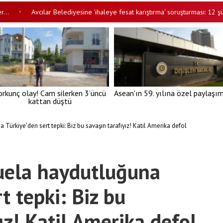
Avcılar Belediyesine 'ihaleye fesat karıştırma' soruşturması: 12 şüpheli 
•
orkunç olay! Cam silerken 3’üncü
Asean'ın 59. yılına özel paylaşı
kattan düştü
Türkiye'den sert tepki: Biz bu savaşın tarafıyız! Katil Amerika defol
uela haydutluğuna
t tepki: Biz bu
ız! Katil Amerika defol