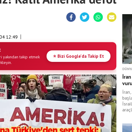
04 12:49
t
⭐ Bizi Google'da Takip Et
i yakından takip etmek
ekleyin.
DÜNY
İran
vur
İran,
başl
İsrai
araçl