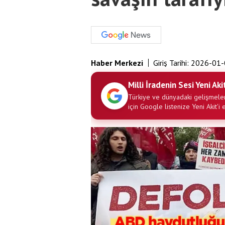
Haber Merkezi
Giriş Tarihi:
2026-01-
Milli İradenin Sesi Yeni Aki
Türkiye ve dünyadaki gelişmeler
için Google listenize Yeni Akit'i 