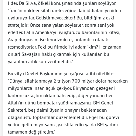
lider. Da Silva, öfkeli konuşmasında şunları söylüyor.
"İran’ın nükleer silah üreteceğine dair iddiaları yeniden
uyduruyorlar. Geliştirmeyecekler! Bu, bildiğimiz eski
stratejidir: Önce sana yalan söylerler, sonra seni yok
ederler. Latin Amerika'yı uyuşturucu baronlarının kıtası,
Arap dünyasını ise terörizmin eş anlamlısı olarak
resmediyorlar. Peki bu filmde 'iyi adam' kim? Her zaman
onlar! Savaşları haklı çıkarmak için kullanılan bu
yalanlara artık son verilmelidir."
Brezilya Devlet Başkanının şu çağrısı tarihi nitelikte:
"Dünya, silahlanmaya 2 trilyon 700 milyar dolar harcarken
milyonlarca insan açlık çekiyor. Bir yandan gezegeni
karbonsuzlaştırmaktan bahsedip, diğer yandan her
Allah'ın günü bombalar yağdıramazsınız. BM Genel
Sekreteri, beş daimi üyenin onayını beklemeden
olağanüstü toplantılar düzenlemelidir. Eğer bu görevi
yerine getiremiyorsanız, ya istifa edin ya da BM şartını
tamamen değiştirelim."