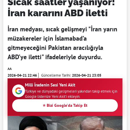
Sıcak saatler yaşanıyor!
İran kararını ABD iletti
İran medyası, sıcak gelişmeyi "İran yarın
müzakereler için İslamabad’a
gitmeyeceğini Pakistan aracılığıyla
ABD’ye iletti" ifadeleriyle duyurdu.
AA
2026-04-21 22:46
Güncelleme Tarihi:
2026-04-21 23:05
Milli İradenin Sesi Yeni Akit
Türkiye ve dünyadaki gelişmeleri yakından takip etmek için
Google listenize Yeni Akit'i ekleyin.
⭐ Bizi Google'da Takip Et