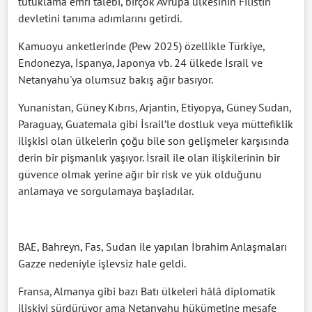
tutuklama emri talebi, birçok Avrupa ülkesinin Filistin
devletini tanıma adımlarını getirdi.
Kamuoyu anketlerinde (Pew 2025) özellikle Türkiye,
Endonezya, İspanya, Japonya vb. 24 ülkede İsrail ve
Netanyahu'ya olumsuz bakış ağır basıyor.
Yunanistan, Güney Kıbrıs, Arjantin, Etiyopya, Güney Sudan,
Paraguay, Guatemala gibi İsrail’le dostluk veya müttefiklik
ilişkisi olan ülkelerin çoğu bile son gelişmeler karşısında
derin bir pişmanlık yaşıyor. İsrail ile olan ilişkilerinin bir
güvence olmak yerine ağır bir risk ve yük olduğunu
anlamaya ve sorgulamaya başladılar.
BAE, Bahreyn, Fas, Sudan ile yapılan İbrahim Anlaşmaları
Gazze nedeniyle işlevsiz hale geldi.
Fransa, Almanya gibi bazı Batı ülkeleri hâlâ diplomatik
ilişkiyi sürdürüyor ama Netanyahu hükümetine mesafe