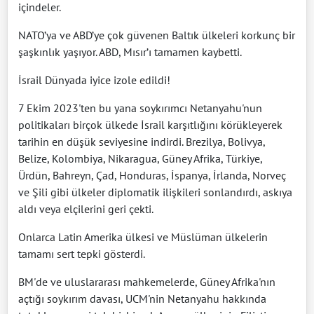
içindeler.
NATO’ya ve ABD’ye çok güvenen Baltık ülkeleri korkunç bir
şaşkınlık yaşıyor. ABD, Mısır’ı tamamen kaybetti.
İsrail Dünyada iyice izole edildi!
7 Ekim 2023'ten bu yana soykırımcı Netanyahu'nun
politikaları birçok ülkede İsrail karşıtlığını körükleyerek
tarihin en düşük seviyesine indirdi. Brezilya, Bolivya,
Belize, Kolombiya, Nikaragua, Güney Afrika, Türkiye,
Ürdün, Bahreyn, Çad, Honduras, İspanya, İrlanda, Norveç
ve Şili gibi ülkeler diplomatik ilişkileri sonlandırdı, askıya
aldı veya elçilerini geri çekti.
Onlarca Latin Amerika ülkesi ve Müslüman ülkelerin
tamamı sert tepki gösterdi.
BM'de ve uluslararası mahkemelerde, Güney Afrika'nın
açtığı soykırım davası, UCM'nin Netanyahu hakkında