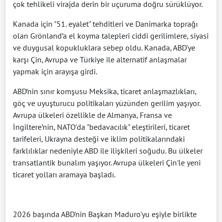
çok tehlikeli virajda derin bir uçuruma doğru sürüklüyor.
Kanada için "51. eyalet" tehditleri ve Danimarka toprağı
olan Grönland’a el koyma talepleri ciddi gerilimlere, siyasi
ve duygusal kopukluklara sebep oldu. Kanada, ABD'ye
karşı Çin, Avrupa ve Türkiye ile alternatif anlaşmalar
yapmak için arayışa girdi.
ABD’nin sınır komşusu Meksika, ticaret anlaşmazlıkları,
göç ve uyuşturucu politikaları yüzünden gerilim yaşıyor.
Avrupa ülkeleri özellikle de Almanya, Fransa ve
İngiltere’nin, NATO'da "bedavacılık" eleştirileri, ticaret
tarifeleri, Ukrayna desteği ve iklim politikalarındaki
farklılıklar nedeniyle ABD ile ilişkileri soğudu. Bu ülkeler
transatlantik bunalım yaşıyor. Avrupa ülkeleri Çin'le yeni
ticaret yolları aramaya başladı.
2026 başında ABD'nin Başkan Maduro'yu eşiyle birlikte