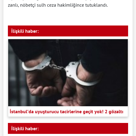
zanlı, nöbetçi sulh ceza hakimliğince tutuklandı.
İlişkili haber:
İstanbul’da uyuşturucu tacirlerine geçit yok! 2 gözaltı
İlişkili haber: