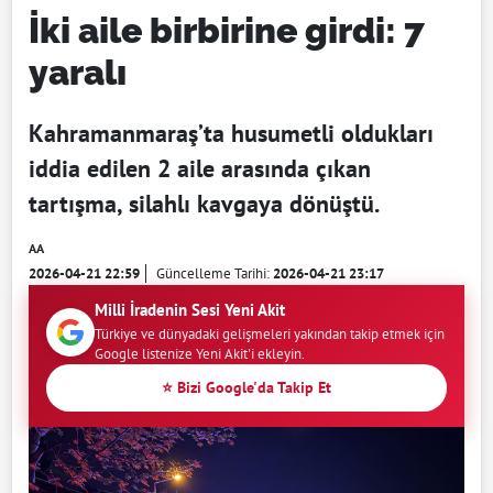
İki aile birbirine girdi: 7
yaralı
Kahramanmaraş’ta husumetli oldukları
iddia edilen 2 aile arasında çıkan
tartışma, silahlı kavgaya dönüştü.
AA
2026-04-21 22:59
Güncelleme Tarihi:
2026-04-21 23:17
Milli İradenin Sesi Yeni Akit
Türkiye ve dünyadaki gelişmeleri yakından takip etmek için
Google listenize Yeni Akit'i ekleyin.
⭐ Bizi Google'da Takip Et