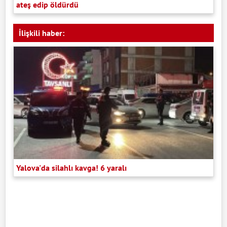
ateş edip öldürdü
İlişkili haber:
Yalova'da silahlı kavga! 6 yaralı