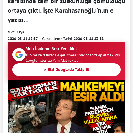
karşısında tam bir suskunluğa gömüldüğü
ortaya çıktı. İşte Karahasanoğlu’nun o
yazısı…
Yücel Kaya
2026-03-11 13:37
Güncelleme Tarihi:
2026-03-11 13:38
Milli İradenin Sesi Yeni Akit
Türkiye ve dünyadaki gelişmeleri yakından takip etmek için
Google listenize Yeni Akit'i ekleyin.
⭐ Bizi Google'da Takip Et