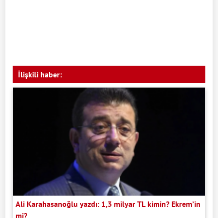
İlişkili haber:
Ali Karahasanoğlu yazdı: 1,3 milyar TL kimin? Ekrem’in
mi?