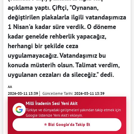
açıklama yaptı. Çiftçi, "Oynanan,
değiştirilen plakalarla ilgili vatandaşımıza
1 Nisan'a kadar süre verdik. O döneme
kadar genelde rehberlik yapacağız,
herhangi bir şekilde ceza
uygulamayacağız. Vatandaşımız bu
konuda müsterih olsun. Talimat verdim,
uygulanan cezaları da sileceğiz." dedi.
AA
2026-03-11 13:39
Güncelleme Tarihi:
2026-03-11 13:39
Milli İradenin Sesi Yeni Akit
Türkiye ve dünyadaki gelişmeleri yakından takip etmek için
Google listenize Yeni Akit'i ekleyin.
⭐ Bizi Google'da Takip Et