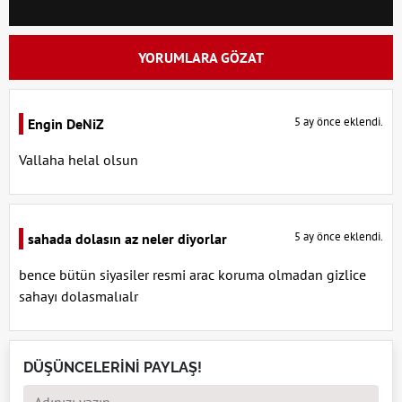
YORUMLARA GÖZAT
5 ay önce eklendi.
Engin DeNiZ
Vallaha helal olsun
5 ay önce eklendi.
sahada dolasın az neler diyorlar
bence bütün siyasiler resmi arac koruma olmadan gizlice
sahayı dolasmalıalr
DÜŞÜNCELERİNİ PAYLAŞ!