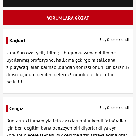
YORUMLARA GÖZAT
5 ay önce eklendi.
Kaçkarlı
zübüğün özel yetiştirilmiş ! bugünkü zaman dilimine
uyarlanmış profesyonel hali,ama çekirge misali,daha
zıplayacağı alan kalmadı,bundan sonrası onun için karanlık
dipsiz uçurum,geriden gelecek! zübüklere ibret olur
belki.!!!
5 ay önce eklendi.
Cengiz
Bunların ki tamamiyla feto ayakları onlar kendi fotoğrafları
için ben değilim bana benzeyen biri diyorlar di ya aynı
korkunun ecele faydası yok çekirge artık sicraya ağına otur