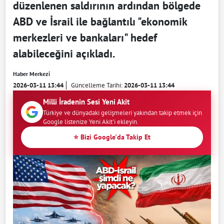
düzenlenen saldırının ardından bölgede
ABD ve İsrail ile bağlantılı "ekonomik
merkezleri ve bankaları" hedef
alabileceğini açıkladı.
Haber Merkezi
2026-03-11 13:44
Güncelleme Tarihi:
2026-03-11 13:44
Milli İradenin Sesi Yeni Akit
Türkiye ve dünyadaki gelişmeleri yakından takip etmek için
Google listenize Yeni Akit'i ekleyin.
⭐ Bizi Google'da Takip Et