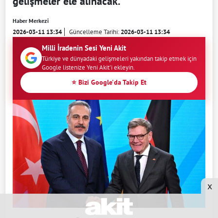
gelişmeler ele alınacak.
Haber Merkezi
2026-03-11 13:34
Güncelleme Tarihi:
2026-03-11 13:34
Milli İradenin Sesi Yeni Akit
Türkiye ve dünyadaki gelişmeleri yakından takip etmek için
Google listenize Yeni Akit'i ekleyin.
⭐ Bizi Google'da Takip Et
x