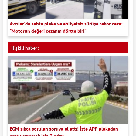
Avcılar'da sahte plaka ve ehliyetsiz sürüşe rekor ceza:
"Motorun değeri cezanın dörtte biri"
İlişkili haber:
EGM sıkça sorulan soruya el attı! İşte APP plakadan
ceza yememek için 3 adım