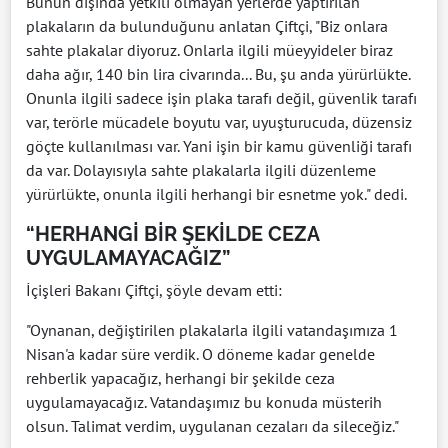
Bunun dışında yetkili olmayan yerlerde yaptırılan
plakaların da bulunduğunu anlatan Çiftçi, "Biz onlara
sahte plakalar diyoruz. Onlarla ilgili müeyyideler biraz
daha ağır, 140 bin lira civarında... Bu, şu anda yürürlükte.
Onunla ilgili sadece işin plaka tarafı değil, güvenlik tarafı
var, terörle mücadele boyutu var, uyuşturucuda, düzensiz
göçte kullanılması var. Yani işin bir kamu güvenliği tarafı
da var. Dolayısıyla sahte plakalarla ilgili düzenleme
yürürlükte, onunla ilgili herhangi bir esnetme yok." dedi.
“HERHANGİ BİR ŞEKİLDE CEZA
UYGULAMAYACAĞIZ”
İçişleri Bakanı Çiftçi, şöyle devam etti:
"Oynanan, değiştirilen plakalarla ilgili vatandaşımıza 1
Nisan'a kadar süre verdik. O döneme kadar genelde
rehberlik yapacağız, herhangi bir şekilde ceza
uygulamayacağız. Vatandaşımız bu konuda müsterih
olsun. Talimat verdim, uygulanan cezaları da sileceğiz."