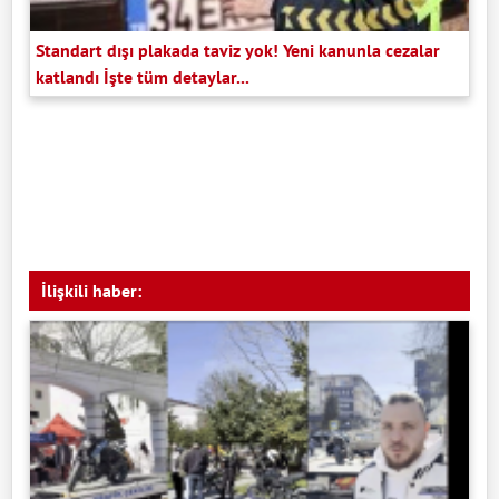
Standart dışı plakada taviz yok! Yeni kanunla cezalar
katlandı İşte tüm detaylar...
İlişkili haber: