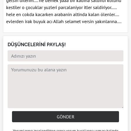
gelsin dilerim.... ne demek yaaa bir kadina saldirdi kolunu
kestiler o çocuklar yuzleri parcalaniyor itler saldiriyor.....
hele en cokda kacarken arabanin altinda kalan ölenler....
evlerden irak buyuk acı Allah selamet versin yakınlarına....
DÜŞÜNCELERİNİ PAYLAŞ!
GÖNDER
Yorumlarınız incelendikten sonra
yorum kuralları
na uyması halinde