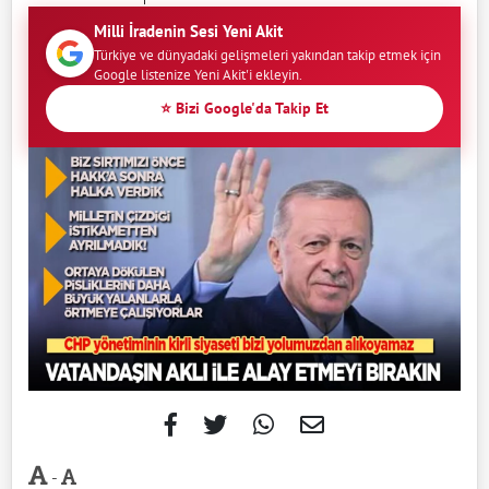
Milli İradenin Sesi Yeni Akit
Türkiye ve dünyadaki gelişmeleri yakından takip etmek için
Google listenize Yeni Akit'i ekleyin.
⭐ Bizi Google'da Takip Et
-