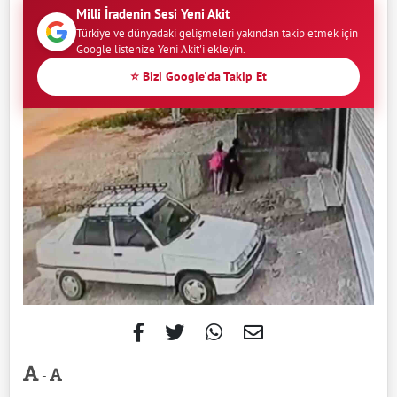
Milli İradenin Sesi Yeni Akit
Türkiye ve dünyadaki gelişmeleri yakından takip etmek için
Google listenize Yeni Akit'i ekleyin.
⭐ Bizi Google'da Takip Et
-