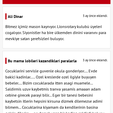
3 ay önce eklendi.
Ali Dinar
Bitmez içimiz mason kaynıyor. Lionsrotary kulubü üyeleri
cogalıyor. Siyonistler ha bire ülkemden dinini varanını para
mevkiye satan şerefsizleri buluyor.
3 ay önce eklendi.
Bu mama lobileri kazandiklari paralarla
Cocuklarini servisle guvenle okula gonderiyor.... Evde
bakici kadinlar..... Ozel kreslerde ozel ilgiyle buyuyen
bebeler.... Bizim cocuklarada itten asagi muamele...
Saldirmis uzuv kaybetmis tranva yasamis amaaan adam
cebine girecek parayi bilir... Eger bir tanesi bebesini
kaybetsin itlerin hepsini kirsuna dizmek dilemezse adimi
bilmem... Cocuklarina kiyamam da kendilerinin basina