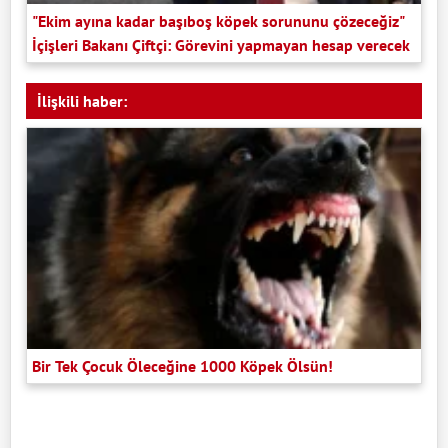
"Ekim ayına kadar başıboş köpek sorununu çözeceğiz"
İçişleri Bakanı Çiftçi: Görevini yapmayan hesap verecek
İlişkili haber:
Bir Tek Çocuk Öleceğine 1000 Köpek Ölsün!