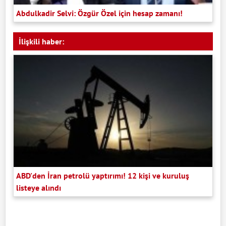
Abdulkadir Selvi: Özgür Özel için hesap zamanı!
İlişkili haber:
ABD'den İran petrolü yaptırımı! 12 kişi ve kuruluş
listeye alındı