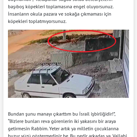
başıboş köpekleri toplamasına engel oluyorsunuz.
İnsanların okula pazara ve sokağa çıkmaması için
köpekleri toplatmıyorsunuz.
Bundan şunu manayı çıkarttım bu İsrail işbirliğidir!”,
“Bizlere bunları reva görenlerin iki yakasını bir araya
getirmesin Rabbim. Yeter artık ya milletin çocuklarına
huzur yüzü göstermediniz be. Bu nedir arkadaş ya. Vallahi