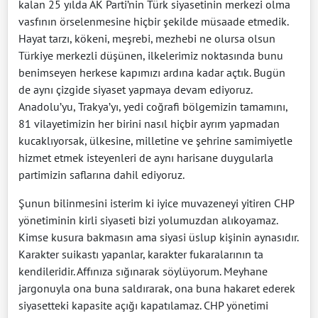
kalan 25 yılda AK Parti’nin Türk siyasetinin merkezi olma
vasfının örselenmesine hiçbir şekilde müsaade etmedik.
Hayat tarzı, kökeni, meşrebi, mezhebi ne olursa olsun
Türkiye merkezli düşünen, ilkelerimiz noktasında bunu
benimseyen herkese kapımızı ardına kadar açtık. Bugün
de aynı çizgide siyaset yapmaya devam ediyoruz.
Anadolu’yu, Trakya’yı, yedi coğrafi bölgemizin tamamını,
81 vilayetimizin her birini nasıl hiçbir ayrım yapmadan
kucaklıyorsak, ülkesine, milletine ve şehrine samimiyetle
hizmet etmek isteyenleri de aynı harisane duygularla
partimizin saflarına dahil ediyoruz.
Şunun bilinmesini isterim ki iyice muvazeneyi yitiren CHP
yönetiminin kirli siyaseti bizi yolumuzdan alıkoyamaz.
Kimse kusura bakmasın ama siyasi üslup kişinin aynasıdır.
Karakter suikastı yapanlar, karakter fukaralarının ta
kendileridir. Affınıza sığınarak söylüyorum. Meyhane
jargonuyla ona buna saldırarak, ona buna hakaret ederek
siyasetteki kapasite açığı kapatılamaz. CHP yönetimi