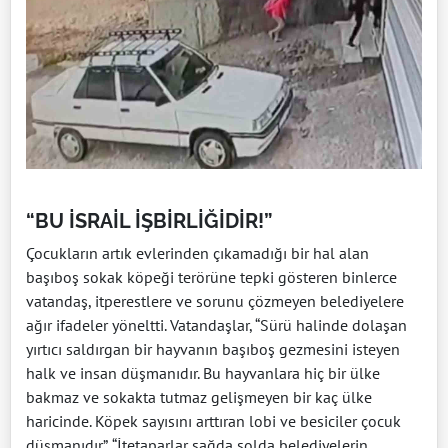
“BU İSRAİL İŞBİRLİĞİDİR!”
Çocukların artık evlerinden çıkamadığı bir hal alan
başıboş sokak köpeği terörüne tepki gösteren binlerce
vatandaş, itperestlere ve sorunu çözmeyen belediyelere
ağır ifadeler yöneltti. Vatandaşlar, “Sürü halinde dolaşan
yırtıcı saldırgan bir hayvanın başıboş gezmesini isteyen
halk ve insan düşmanıdır. Bu hayvanlara hiç bir ülke
bakmaz ve sokakta tutmaz gelişmeyen bir kaç ülke
haricinde. Köpek sayısını arttıran lobi ve besiciler çocuk
düşmanıdır”, “İtetaparlar sağda solda belediyelerin