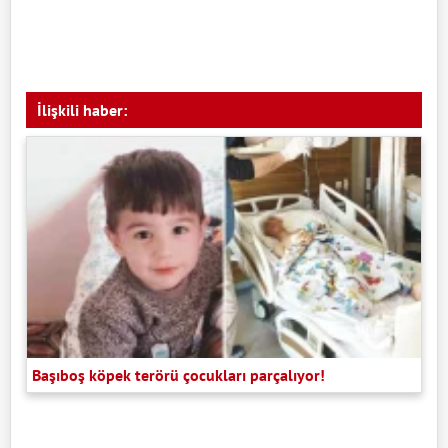
İlişkili haber:
Başıboş köpek terörü çocukları parçalıyor!