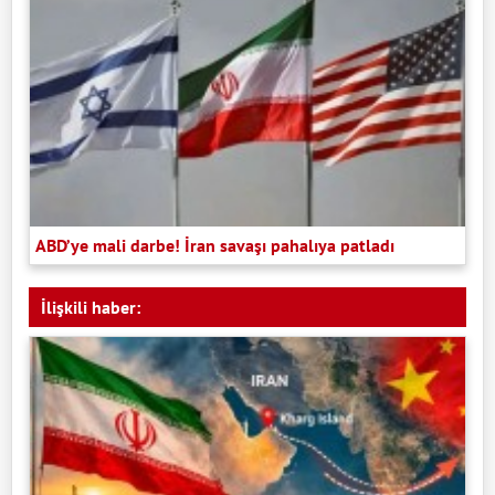
ABD’ye mali darbe! İran savaşı pahalıya patladı
İlişkili haber: