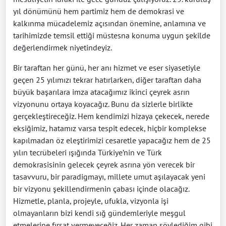
yıl dönümünü hem partimiz hem de demokrasi ve
kalkınma mücadelemiz açısından önemine, anlamına ve
tarihimizde temsil ettiği müstesna konuma uygun şekilde
değerlendirmek niyetindeyiz.
Bir taraftan her günü, her anı hizmet ve eser siyasetiyle
geçen 25 yılımızı tekrar hatırlarken, diğer taraftan daha
büyük başarılara imza atacağımız ikinci çeyrek asrın
vizyonunu ortaya koyacağız. Bunu da sizlerle birlikte
gerçekleştireceğiz. Hem kendimizi hizaya çekecek, nerede
eksiğimiz, hatamız varsa tespit edecek, hiçbir komplekse
kapılmadan öz eleştirimizi cesaretle yapacağız hem de 25
yılın tecrübeleri ışığında Türkiye’nin ve Türk
demokrasisinin gelecek çeyrek asrına yön verecek bir
tasavvuru, bir paradigmayı, millete umut aşılayacak yeni
bir vizyonu şekillendirmenin çabası içinde olacağız.
Hizmetle, planla, projeyle, ufukla, vizyonla işi
olmayanların bizi kendi sığ gündemleriyle meşgul
etmelerine fırsat vermeyeceğiz. Her zaman söylediğim gibi