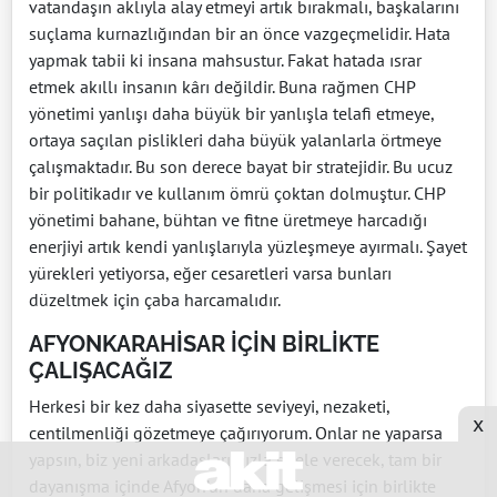
vatandaşın aklıyla alay etmeyi artık bırakmalı, başkalarını
suçlama kurnazlığından bir an önce vazgeçmelidir. Hata
yapmak tabii ki insana mahsustur. Fakat hatada ısrar
etmek akıllı insanın kârı değildir. Buna rağmen CHP
yönetimi yanlışı daha büyük bir yanlışla telafi etmeye,
ortaya saçılan pislikleri daha büyük yalanlarla örtmeye
çalışmaktadır. Bu son derece bayat bir stratejidir. Bu ucuz
bir politikadır ve kullanım ömrü çoktan dolmuştur. CHP
yönetimi bahane, bühtan ve fitne üretmeye harcadığı
enerjiyi artık kendi yanlışlarıyla yüzleşmeye ayırmalı. Şayet
yürekleri yetiyorsa, eğer cesaretleri varsa bunları
düzeltmek için çaba harcamalıdır.
AFYONKARAHİSAR İÇİN BİRLİKTE
ÇALIŞACAĞIZ
Herkesi bir kez daha siyasette seviyeyi, nezaketi,
x
centilmenliği gözetmeye çağırıyorum. Onlar ne yaparsa
yapsın, biz yeni arkadaşlarımızla el ele verecek, tam bir
dayanışma içinde Afyon’un daha gelişmesi için birlikte