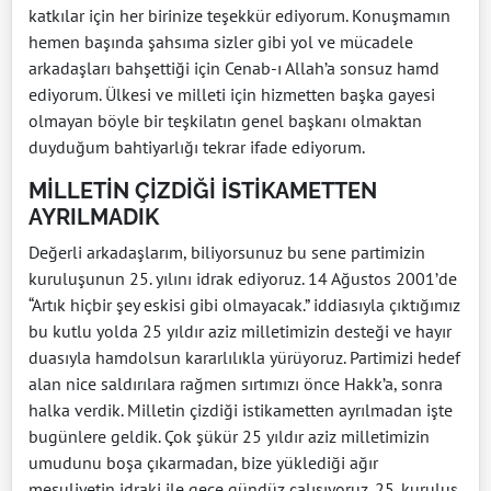
katkılar için her birinize teşekkür ediyorum. Konuşmamın
hemen başında şahsıma sizler gibi yol ve mücadele
arkadaşları bahşettiği için Cenab-ı Allah’a sonsuz hamd
ediyorum. Ülkesi ve milleti için hizmetten başka gayesi
olmayan böyle bir teşkilatın genel başkanı olmaktan
duyduğum bahtiyarlığı tekrar ifade ediyorum.
MİLLETİN ÇİZDİĞİ İSTİKAMETTEN
AYRILMADIK
Değerli arkadaşlarım, biliyorsunuz bu sene partimizin
kuruluşunun 25. yılını idrak ediyoruz. 14 Ağustos 2001’de
“Artık hiçbir şey eskisi gibi olmayacak.” iddiasıyla çıktığımız
bu kutlu yolda 25 yıldır aziz milletimizin desteği ve hayır
duasıyla hamdolsun kararlılıkla yürüyoruz. Partimizi hedef
alan nice saldırılara rağmen sırtımızı önce Hakk’a, sonra
halka verdik. Milletin çizdiği istikametten ayrılmadan işte
bugünlere geldik. Çok şükür 25 yıldır aziz milletimizin
umudunu boşa çıkarmadan, bize yüklediği ağır
mesuliyetin idraki ile gece gündüz çalışıyoruz. 25. kuruluş