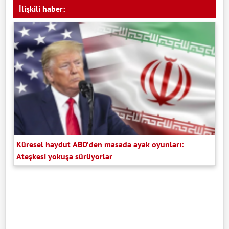
İlişkili haber:
Küresel haydut ABD’den masada ayak oyunları:
Ateşkesi yokuşa sürüyorlar