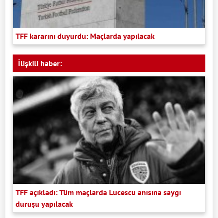
TFF kararını duyurdu: Maçlarda yapılacak
İlişkili haber:
TFF açıkladı: Tüm maçlarda Lucescu anısına saygı
duruşu yapılacak