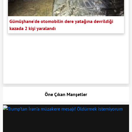
Gümüşhane'de otomobilin dere yatağına devrildiği
kazada 2 kişi yaralandı
Öne Çıkan Manşetler