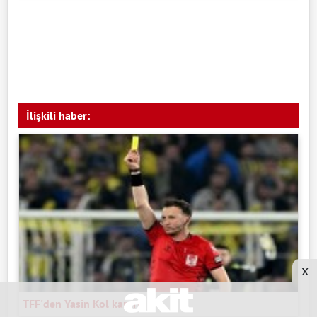
İlişkili haber:
x
TFF'den Yasin Kol kararı