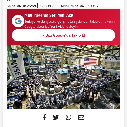
2026-04-16 23:59
Güncelleme Tarihi:
2026-04-17 00:12
Milli İradenin Sesi Yeni Akit
Türkiye ve dünyadaki gelişmeleri yakından takip etmek için
Google listenize Yeni Akit'i ekleyin.
⭐ Bizi Google'da Takip Et