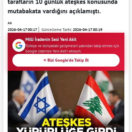
tarafların 10 günlük ateşkes konusunda
mutabakata vardığını açıklamıştı.
AA
2026-04-17 00:17
Güncelleme Tarihi:
2026-04-17 00:19
Milli İradenin Sesi Yeni Akit
Türkiye ve dünyadaki gelişmeleri yakından takip etmek için
Google listenize Yeni Akit'i ekleyin.
⭐ Bizi Google'da Takip Et