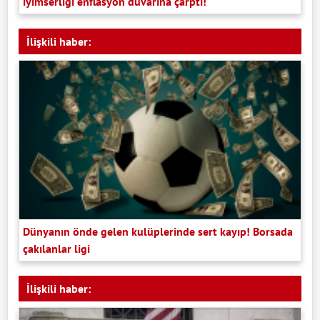
iyimserliği enflasyon duvarına çarptı!
İlişkili haber:
Dünyanın önde gelen kulüplerinde sert kayıp! Borsada
çakılanlar ligi
İlişkili haber: