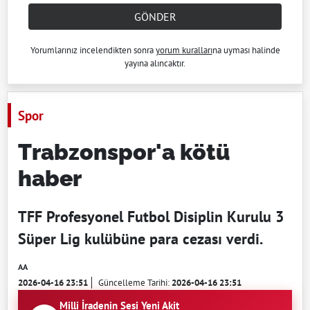
GÖNDER
Yorumlarınız incelendikten sonra
yorum kuralları
na uyması halinde
yayına alıncaktır.
Spor
Trabzonspor'a kötü
haber
TFF Profesyonel Futbol Disiplin Kurulu 3
Süper Lig kulübüne para cezası verdi.
AA
2026-04-16 23:51
Güncelleme Tarihi:
2026-04-16 23:51
Milli İradenin Sesi Yeni Akit