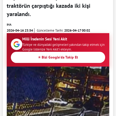
traktörün çarpıştığı kazada iki kişi
yaralandı.
IHA
2026-04-16 23:54
Güncelleme Tarihi:
2026-04-17 00:02
Milli İradenin Sesi Yeni Akit
Türkiye ve dünyadaki gelişmeleri yakından takip etmek için
Google listenize Yeni Akit'i ekleyin.
⭐ Bizi Google'da Takip Et