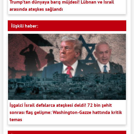
Trump'tan dünyaya barış müjdesi! Lübnan ve İsrail
arasında ateşkes sağlandı
İlişkili haber:
İşgalci İsrail defalarca ateşkesi deldi! 72 bin şehit
sonrası flaş gelişme: Washington-Gazze hattında kritik
temas