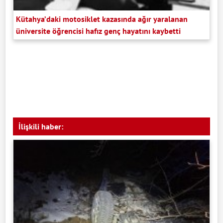
Kütahya’daki motosiklet kazasında ağır yaralanan
üniversite öğrencisi hafız genç hayatını kaybetti
İlişkili haber: