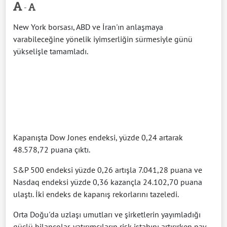
-
New York borsası, ABD ve İran'ın anlaşmaya
varabileceğine yönelik iyimserliğin sürmesiyle günü
yükselişle tamamladı.
Kapanışta Dow Jones endeksi, yüzde 0,24 artarak
48.578,72 puana çıktı.
S&P 500 endeksi yüzde 0,26 artışla 7.041,28 puana ve
Nasdaq endeksi yüzde 0,36 kazançla 24.102,70 puana
ulaştı. İki endeks de kapanış rekorlarını tazeledi.
Orta Doğu'da uzlaşı umutları ve şirketlerin yayımladığı
güçlü bilançolar, yatırımcıların risk iştahını artırırken pay