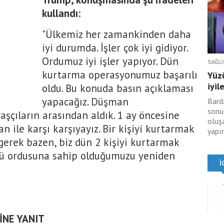
kullandı:
"Ülkemiz her zamankinden daha
iyi durumda. İşler çok iyi gidiyor.
Ordumuz iyi işler yapıyor. Dün
SAĞLI
kurtarma operasyonumuz başarılı
Yüz
iyil
oldu. Bu konuda basın açıklaması
yapacağız. Düşman
Bard
sonu
aşçıların arasından aldık. 1 ay öncesine
oluş
n ile karşı karşıyayız. Bir kişiyi kurtarmak
yapı
 gerek bazen, biz dün 2 kişiyi kurtarmak
çlü ordusuna sahip olduğumuzu yeniden
İNE YANIT