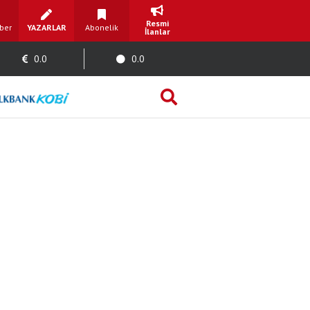
Resmi
ber
YAZARLAR
Abonelik
İlanlar
0.0
0.0