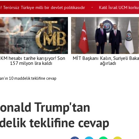
üz Türkiye milli bir devlet politikasıdır
Katil İsrail UCM korkusuyla 
•
KM hesabı tarihe karışıyor! Son
MİT Başkanı Kalın, Suriyeli Bak
157 milyon lira kaldı
ağırladı
n'ın 10 maddelik teklifine cevap
onald Trump'tan
elik teklifine cevap