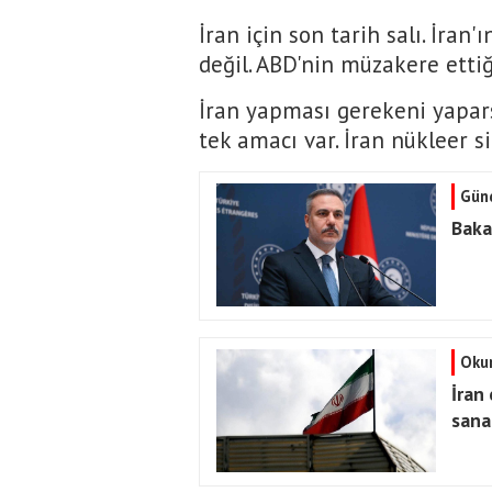
İran için son tarih salı. İran
değil. ABD'nin müzakere ettiğ
İran yapması gerekeni yapars
tek amacı var. İran nükleer s
Gün
Baka
Okur
İran 
sanat