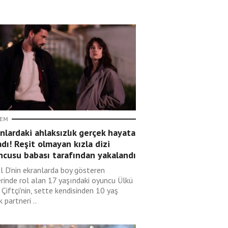
EM
nlardaki ahlaksızlık gerçek hayata
adı! Reşit olmayan kızla dizi
ncusu babası tarafından yakalandı
l D’nin ekranlarda boy gösteren
erinde rol alan 17 yaşındaki oyuncu Ülkü
 Çiftçi'nin, sette kendisinden 10 yaş
 partneri ..