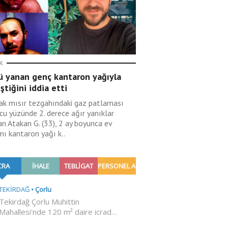
K
ü yanan genç kantaron yağıyla
eştiğini iddia etti
ak mısır tezgahındaki gaz patlaması
cu yüzünde 2. derece ağır yanıklar
an Atakan G. (33), 2 ay boyunca ev
mı kantaron yağı k..