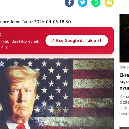
üncelleme Tarihi:
2026-04-06 18:30
t
⭐ Bizi Google'da Takip Et
i yakından takip etmek
ekleyin.
GÜND
Ekra
sıçr
oyu
Kana
dizil
Hilal
büyük