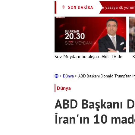
zina serbest!'
Bakan Akın Gürlek’ten çerçeve yasaya ilk yorum! Terörs
SON DAKİKA
•
Söz Meydanı bu akşam Akit TV'de
K
Dünya
ABD Başkanı Donald Trump'tan İra
Dünya
ABD Başkanı D
İran'ın 10 madd