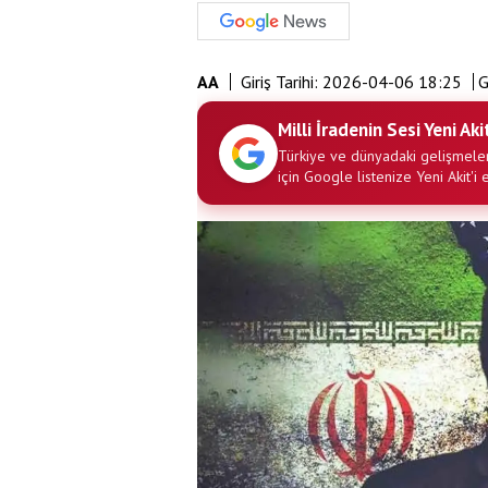
AA
Giriş Tarihi:
2026-04-06 18:25
G
Milli İradenin Sesi Yeni Aki
Türkiye ve dünyadaki gelişmeler
için Google listenize Yeni Akit'i 