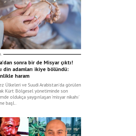
A
’dan sonra bir de Misyar çıktı!
lı din adamları ikiye bölündü:
nlikle haram
ez Ülkeleri ve Suudi Arabistan’da görülen
rak Kürt Bölgesel yönetiminde son
mde oldukça yaygınlaşan ‘misyar nikahı’
ne başl..