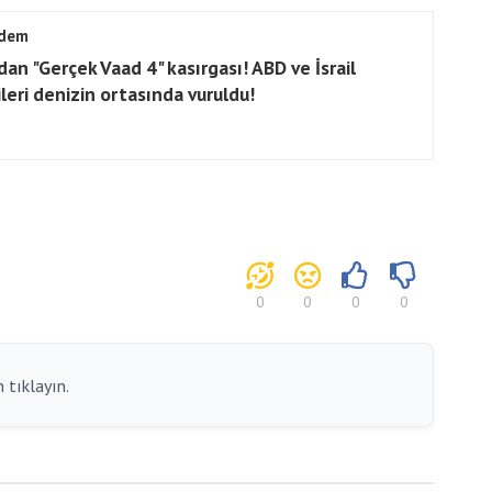
dem
dan "Gerçek Vaad 4" kasırgası! ABD ve İsrail
leri denizin ortasında vuruldu!
0
0
0
0
 tıklayın.