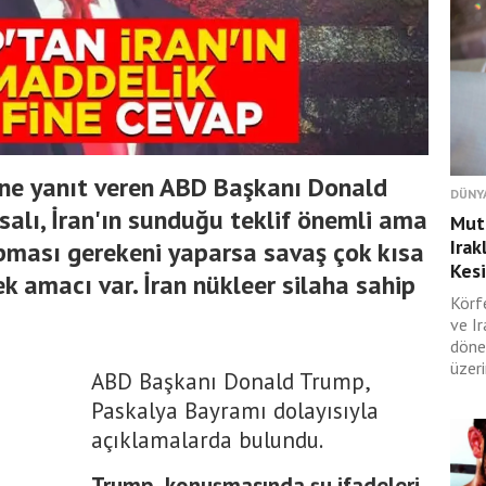
fine yanıt veren ABD Başkanı Donald
DÜNY
 salı, İran'ın sunduğu teklif önemli ama
Muta
Irak
yapması gerekeni yaparsa savaş çok kısa
Kesi
ek amacı var. İran nükleer silaha sahip
Körf
ve I
döne
üzeri
ABD Başkanı Donald Trump,
Paskalya Bayramı dolayısıyla
açıklamalarda bulundu.
Trump, konuşmasında şu ifadeleri