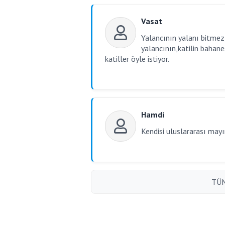
Vasat
Yalancının yalanı bitmez,
yalancının,katilin bahan
katiller öyle istiyor.
Hamdi
Kendisi uluslararası mayı
TÜM