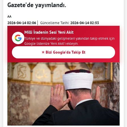
Gazete'de yayımlandı.
AA
2026-04-14 02:06
Güncelleme Tarihi:
2026-04-14 02:53
Milli İradenin Sesi Yeni Akit
Türkiye ve dünyadaki gelişmeleri yakından takip etmek için
Google listenize Yeni Akit'i ekleyin.
⭐ Bizi Google'da Takip Et