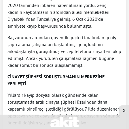
2020 tarihinden itibaren haber alınamıyordu. Genç
kadının kaybolmasının ardından ailesi memleketleri
Diyarbakır’dan Tunceli’ye gelmiş, 6 Ocak 2020’de
emniyete kayıp başvurusunda bulunmuştu.
Başvurunun ardından güvenlik güçleri tarafından geniş
çaplı arama çalışmaları başlatılmış, genç kadının
arkadaşlarıyla görüşülmüş ve cep telefonu sinyalleri takip
edilmişti. Ancak yürütülen çalışmalara rağmen bugüne
kadar somut bir sonuca ulaşılamamıştı.
CİNAYET ŞÜPHESİ SORUŞTURMANIN MERKEZİNE
YERLEŞTİ
Yıllardır kayıp dosyası olarak gündemde kalan
soruşturmada artık cinayet şüphesi üzerinden daha
kapsamlı bir süreç işletildiği görülüyor. 7 ilde düzenlenen
x
operasyon ve çok sayıda gözaltı kararı, dosyanın yönünde
önemli değişim yaşandığına işaret ediyor.