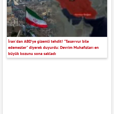
İran'dan ABD'ye gizemli tehdit! "Tasavvur bile
edemezler" diyerek duyurdu: Devrim Muhafızları en
büyük kozunu sona sakladı