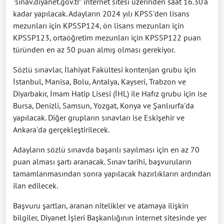
"sinav.diyanet.gov.tr" internet sitesi üzerinden saat 16.30'a
kadar yapılacak. Adayların 2024 yılı KPSS'den lisans
mezunları için KPSSP124, ön lisans mezunları için
KPSSP123, ortaöğretim mezunları için KPSSP122 puan
türünden en az 50 puan almış olması gerekiyor.
Sözlü sınavlar, İlahiyat Fakültesi kontenjan grubu için
İstanbul, Manisa, Bolu, Antalya, Kayseri, Trabzon ve
Diyarbakır, İmam Hatip Lisesi (İHL) ile Hafız grubu için ise
Bursa, Denizli, Samsun, Yozgat, Konya ve Şanlıurfa'da
yapılacak. Diğer grupların sınavları ise Eskişehir ve
Ankara'da gerçekleştirilecek.
Adayların sözlü sınavda başarılı sayılması için en az 70
puan alması şartı aranacak. Sınav tarihi, başvuruların
tamamlanmasından sonra yapılacak hazırlıkların ardından
ilan edilecek.
Başvuru şartları, aranan nitelikler ve atamaya ilişkin
bilgiler, Diyanet İşleri Başkanlığının internet sitesinde yer