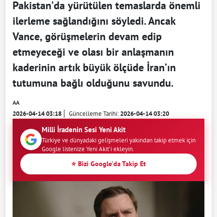
Pakistan’da yürütülen temaslarda önemli
ilerleme sağlandığını söyledi. Ancak
Vance, görüşmelerin devam edip
etmeyeceği ve olası bir anlaşmanın
kaderinin artık büyük ölçüde İran’ın
tutumuna bağlı olduğunu savundu.
AA
2026-04-14 03:18
Güncelleme Tarihi:
2026-04-14 03:20
Milli İradenin Sesi Yeni Akit
Türkiye ve dünyadaki gelişmeleri yakından takip etmek için
Google listenize Yeni Akit'i ekleyin.
⭐ Bizi Google'da Takip Et