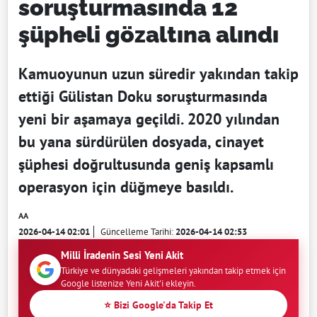
soruşturmasında 12
şüpheli gözaltına alındı
Kamuoyunun uzun süredir yakından takip
ettiği Gülistan Doku soruşturmasında
yeni bir aşamaya geçildi. 2020 yılından
bu yana sürdürülen dosyada, cinayet
şüphesi doğrultusunda geniş kapsamlı
operasyon için düğmeye basıldı.
AA
2026-04-14 02:01
Güncelleme Tarihi:
2026-04-14 02:53
Milli İradenin Sesi Yeni Akit
Türkiye ve dünyadaki gelişmeleri yakından takip etmek için
Google listenize Yeni Akit'i ekleyin.
⭐ Bizi Google'da Takip Et