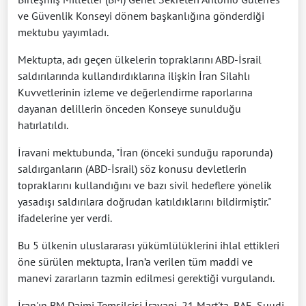
ve Güvenlik Konseyi dönem başkanlığına gönderdiği
mektubu yayımladı.
Mektupta, adı geçen ülkelerin topraklarını ABD-İsrail
saldırılarında kullandırdıklarına ilişkin İran Silahlı
Kuvvetlerinin izleme ve değerlendirme raporlarına
dayanan delillerin önceden Konseye sunulduğu
hatırlatıldı.
İravani mektubunda, "İran (önceki sunduğu raporunda)
saldırganların (ABD-İsrail) söz konusu devletlerin
topraklarını kullandığını ve bazı sivil hedeflere yönelik
yasadışı saldırılara doğrudan katıldıklarını bildirmiştir."
ifadelerine yer verdi.
Bu 5 ülkenin uluslararası yükümlülüklerini ihlal ettikleri
öne sürülen mektupta, İran’a verilen tüm maddi ve
manevi zararların tazmin edilmesi gerektiği vurgulandı.
İran'ın BM Daimi Temsilcisi İravani, 21 Mart'ta, BAE, Suudi