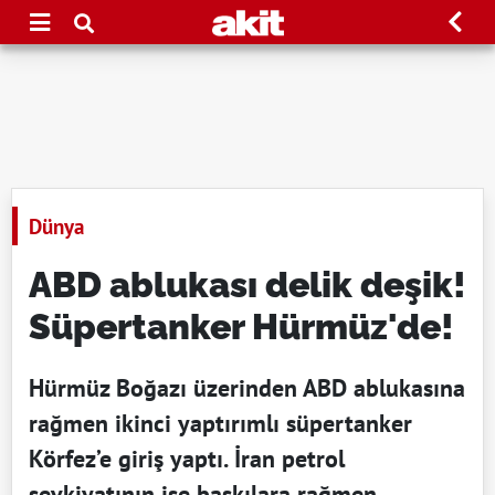
Dünya
ABD ablukası delik deşik!
Süpertanker Hürmüz'de!
Hürmüz Boğazı üzerinden ABD ablukasına
rağmen ikinci yaptırımlı süpertanker
Körfez’e giriş yaptı. İran petrol
sevkiyatının ise baskılara rağmen