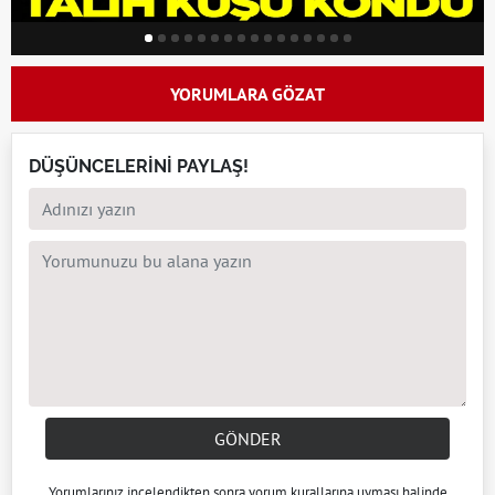
YORUMLARA GÖZAT
DÜŞÜNCELERİNİ PAYLAŞ!
GÖNDER
Yorumlarınız incelendikten sonra
yorum kuralları
na uyması halinde