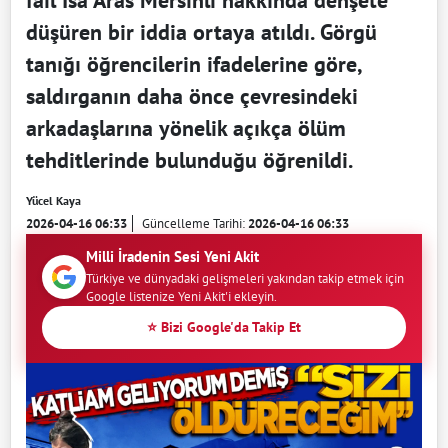
düşüren bir iddia ortaya atıldı. Görgü
tanığı öğrencilerin ifadelerine göre,
saldırganın daha önce çevresindeki
arkadaşlarına yönelik açıkça ölüm
tehditlerinde bulunduğu öğrenildi.
Yücel Kaya
2026-04-16 06:33
Güncelleme Tarihi:
2026-04-16 06:33
Milli İradenin Sesi Yeni Akit
Türkiye ve dünyadaki gelişmeleri yakından takip etmek için
Google listenize Yeni Akit'i ekleyin.
⭐ Bizi Google'da Takip Et