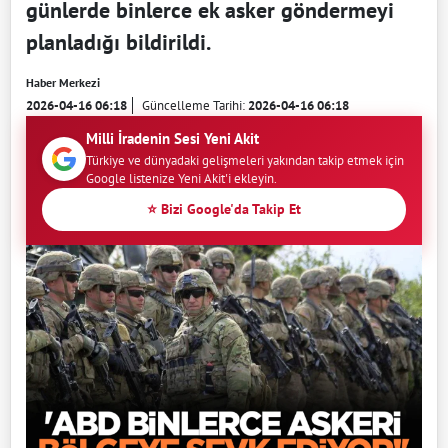
günlerde binlerce ek asker göndermeyi
planladığı bildirildi.
Haber Merkezi
2026-04-16 06:18
Güncelleme Tarihi:
2026-04-16 06:18
Milli İradenin Sesi Yeni Akit
Türkiye ve dünyadaki gelişmeleri yakından takip etmek için
Google listenize Yeni Akit'i ekleyin.
⭐ Bizi Google'da Takip Et