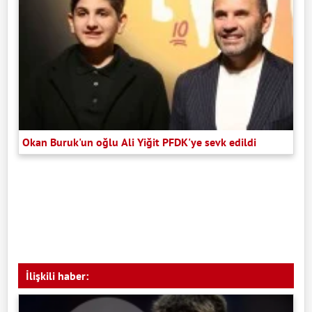
Okan Buruk'un oğlu Ali Yiğit PFDK'ye sevk edildi
İlişkili haber: