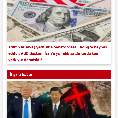
Trump'ın savaş yetkisine Senato vizesi! Kongre baypas
edildi: ABD Başkanı İran'a yönelik saldırılarda tam
yetkiyle donatıldı!
İlişkili haber: