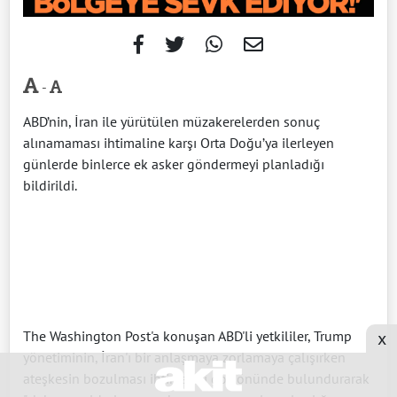
-
ABD’nin, İran ile yürütülen müzakerelerden sonuç
alınamaması ihtimaline karşı Orta Doğu’ya ilerleyen
günlerde binlerce ek asker göndermeyi planladığı
bildirildi.
x
The Washington Post'a konuşan ABD'li yetkililer, Trump
yönetiminin, İran'ı bir anlaşmaya zorlamaya çalışırken
ateşkesin bozulması ihtimalini göz önünde bulundurarak