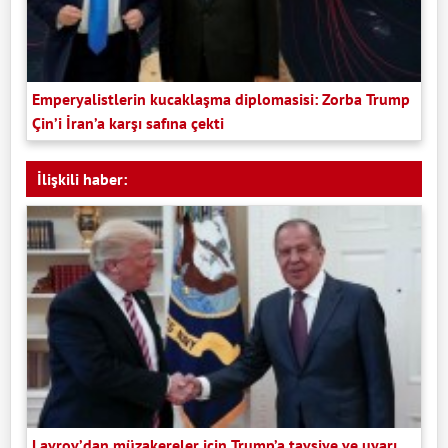
Emperyalistlerin kucaklaşma diplomasisi: Zorba Trump
Çin’i İran’a karşı safına çekti
İlişkili haber:
Lavrov’dan müzakereler için Trump’a tavsiye ve uyarı