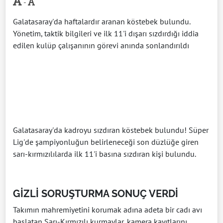
-
Galatasaray'da haftalardır aranan köstebek bulundu.
Yönetim, taktik bilgileri ve ilk 11'i dışarı sızdırdığı iddia
edilen kulüp çalışanının görevi anında sonlandırıldı
Galatasaray'da kadroyu sızdıran köstebek bulundu! Süper
Lig'de şampiyonluğun belirleneceği son düzlüğe giren
sarı-kırmızılılarda ilk 11'i basına sızdıran kişi bulundu.
GİZLİ SORUŞTURMA SONUÇ VERDİ
Takımın mahremiyetini korumak adına adeta bir cadı avı
başlatan Sarı-Kırmızılı kurmaylar, kamera kayıtlarını