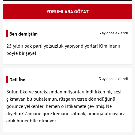
YORUMLARA GÖZAT
3 ay önce eklendi.
Ben demiştim
25 yıldır pak parti yolsuzluk yapıyor diyorlar! Kim inanır
böyle bir şeye!
3 ay önce eklendi.
Deli İbo
Sülun Eko ve şürekasından milyonları indirirken hiç sesi
çıkmayan bu bukalemun, rüzgarın terse dönndüğünü
görünce yelkenleri hemen o istikamete çevirmiş. Ne
diyelim? Zamane göre kemane çalmak, omurga olmayınca
artık hüner bile olmuyor.