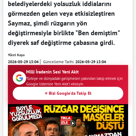
belediyelerdeki yolsuzluk iddialarını
görmezden gelen veya etkisizleştiren
Saymaz, şimdi rüzgarın yön
değiştirmesiyle birlikte "Ben demiştim"
diyerek saf değiştirme çabasına girdi.
Yücel Kaya
2026-05-29 13:04
Güncelleme Tarihi:
2026-05-29 13:04
Milli İradenin Sesi Yeni Akit
Türkiye ve dünyadaki gelişmeleri yakından takip etmek için
Google listenize Yeni Akit'i ekleyin.
⭐ Bizi Google'da Takip Et