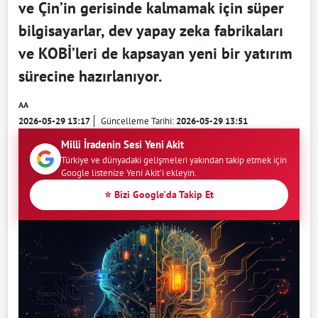
ve Çin’in gerisinde kalmamak için süper
bilgisayarlar, dev yapay zeka fabrikaları
ve KOBİ’leri de kapsayan yeni bir yatırım
sürecine hazırlanıyor.
AA
2026-05-29 13:17
Güncelleme Tarihi:
2026-05-29 13:51
Milli İradenin Sesi Yeni Akit
Türkiye ve dünyadaki gelişmeleri yakından takip etmek için
Google listenize Yeni Akit'i ekleyin.
⭐ Bizi Google'da Takip Et