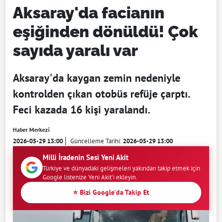
Aksaray'da facianın
eşiğinden dönüldü! Çok
sayıda yaralı var
Aksaray'da kaygan zemin nedeniyle
kontrolden çıkan otobüs refüje çarptı.
Feci kazada 16 kişi yaralandı.
Haber Merkezi
2026-05-29 13:00
Güncelleme Tarihi:
2026-05-29 13:00
Milli İradenin Sesi Yeni Akit
Türkiye ve dünyadaki gelişmeleri yakından takip etmek için
Google listenize Yeni Akit'i ekleyin.
⭐ Bizi Google'da Takip Et