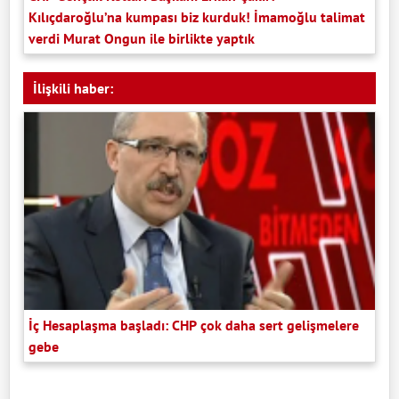
Kılıçdaroğlu’na kumpası biz kurduk! İmamoğlu talimat
verdi Murat Ongun ile birlikte yaptık
İlişkili haber:
İç Hesaplaşma başladı: CHP çok daha sert gelişmelere
gebe