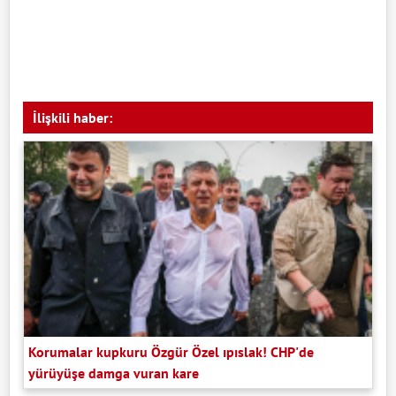
İlişkili haber:
Korumalar kupkuru Özgür Özel ıpıslak! CHP'de
yürüyüşe damga vuran kare