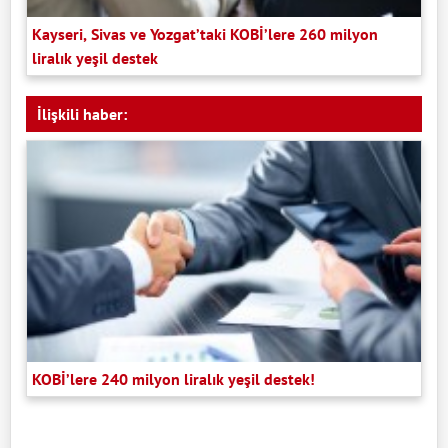
Kayseri, Sivas ve Yozgat’taki KOBİ’lere 260 milyon
liralık yeşil destek
İlişkili haber:
KOBİ’lere 240 milyon liralık yeşil destek!