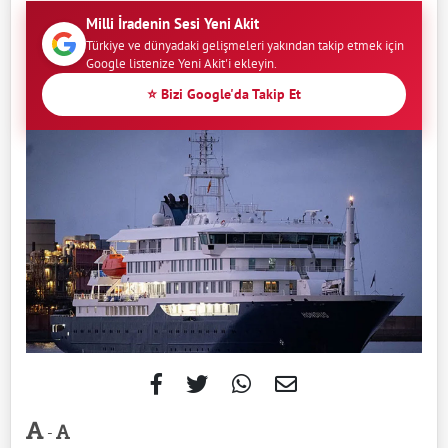
Milli İradenin Sesi Yeni Akit
Türkiye ve dünyadaki gelişmeleri yakından takip etmek için
Google listenize Yeni Akit'i ekleyin.
⭐ Bizi Google'da Takip Et
-