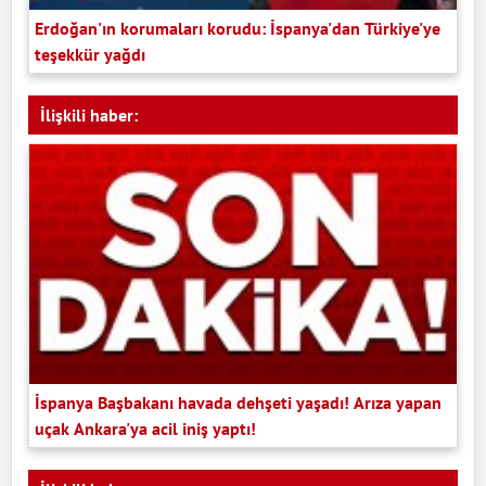
Erdoğan'ın korumaları korudu: İspanya'dan Türkiye'ye
teşekkür yağdı
İlişkili haber:
İspanya Başbakanı havada dehşeti yaşadı! Arıza yapan
uçak Ankara'ya acil iniş yaptı!