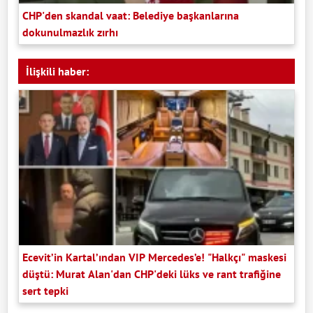
CHP'den skandal vaat: Belediye başkanlarına
dokunulmazlık zırhı
İlişkili haber:
Ecevit’in Kartal’ından VIP Mercedes’e! "Halkçı" maskesi
düştü: Murat Alan'dan CHP'deki lüks ve rant trafiğine
sert tepki