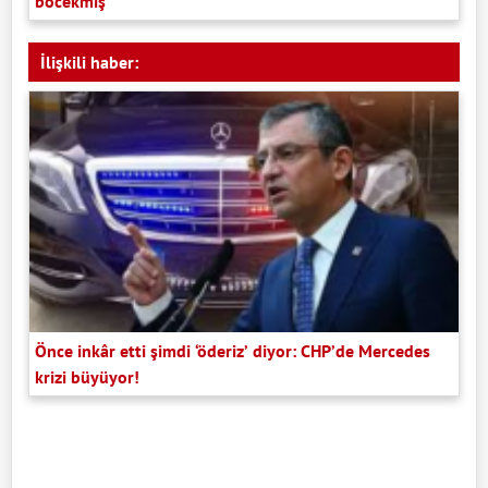
böcekmiş'
İlişkili haber:
Önce inkâr etti şimdi ‘öderiz’ diyor: CHP’de Mercedes
krizi büyüyor!