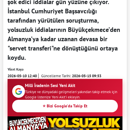
şok edici iddialar gün yüzüne çıkıyor.
İstanbul Cumhuriyet Başsavcılığı
tarafından yürütülen soruşturma,
yolsuzluk iddialarının Büyükçekmece’den
Almanya’ya kadar uzanan devasa bir
"servet transferi"ne dönüştüğünü ortaya
koydu.
Yücel Kaya
2026-05-10 12:40
Güncelleme Tarihi:
2026-05-15 09:53
Milli İradenin Sesi Yeni Akit
Türkiye ve dünyadaki gelişmeleri yakından takip etmek için
Google listenize Yeni Akit'i ekleyin.
⭐ Bizi Google'da Takip Et