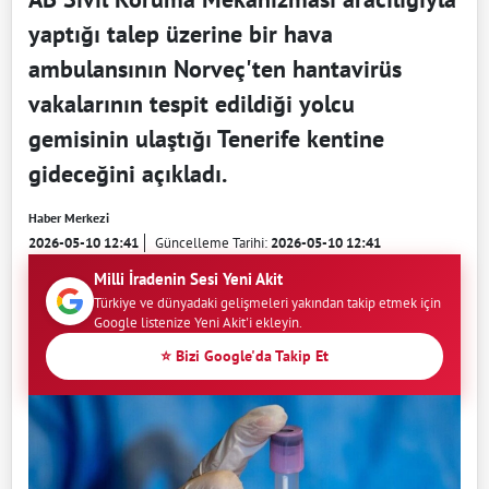
yaptığı talep üzerine bir hava
ambulansının Norveç'ten hantavirüs
vakalarının tespit edildiği yolcu
gemisinin ulaştığı Tenerife kentine
gideceğini açıkladı.
Haber Merkezi
2026-05-10 12:41
Güncelleme Tarihi:
2026-05-10 12:41
Milli İradenin Sesi Yeni Akit
Türkiye ve dünyadaki gelişmeleri yakından takip etmek için
Google listenize Yeni Akit'i ekleyin.
⭐ Bizi Google'da Takip Et