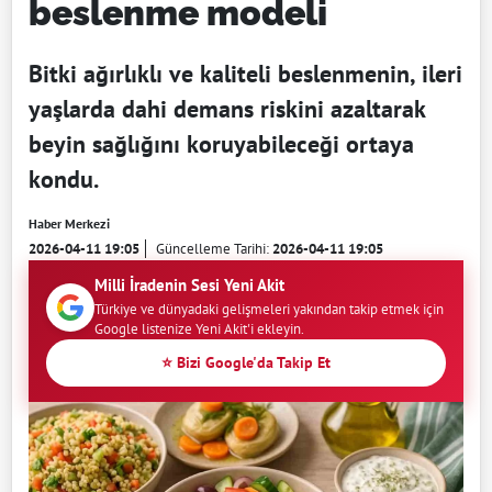
beslenme modeli
Bitki ağırlıklı ve kaliteli beslenmenin, ileri
yaşlarda dahi demans riskini azaltarak
beyin sağlığını koruyabileceği ortaya
kondu.
Haber Merkezi
2026-04-11 19:05
Güncelleme Tarihi:
2026-04-11 19:05
Milli İradenin Sesi Yeni Akit
Türkiye ve dünyadaki gelişmeleri yakından takip etmek için
Google listenize Yeni Akit'i ekleyin.
⭐ Bizi Google'da Takip Et