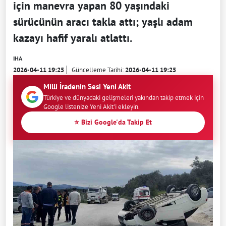
için manevra yapan 80 yaşındaki
sürücünün aracı takla attı; yaşlı adam
kazayı hafif yaralı atlattı.
IHA
2026-04-11 19:25
Güncelleme Tarihi:
2026-04-11 19:25
Milli İradenin Sesi Yeni Akit
Türkiye ve dünyadaki gelişmeleri yakından takip etmek için
Google listenize Yeni Akit'i ekleyin.
⭐ Bizi Google'da Takip Et