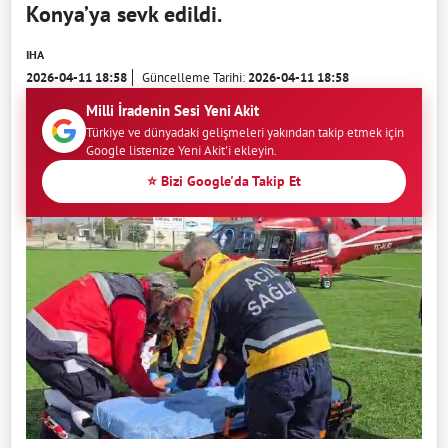
Konya’ya sevk edildi.
IHA
2026-04-11 18:58
Güncelleme Tarihi:
2026-04-11 18:58
Milli İradenin Sesi Yeni Akit
Türkiye ve dünyadaki gelişmeleri yakından takip etmek için
Google listenize Yeni Akit'i ekleyin.
⭐ Bizi Google'da Takip Et