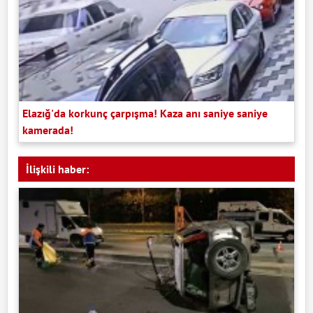
Elazığ'da korkunç çarpışma! Kaza anı saniye saniye
kamerada!
İlişkili haber: