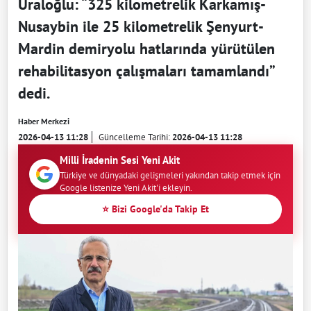
Uraloğlu: “325 kilometrelik Karkamış-
Nusaybin ile 25 kilometrelik Şenyurt-
Mardin demiryolu hatlarında yürütülen
rehabilitasyon çalışmaları tamamlandı”
dedi.
Haber Merkezi
2026-04-13 11:28
Güncelleme Tarihi:
2026-04-13 11:28
Milli İradenin Sesi Yeni Akit
Türkiye ve dünyadaki gelişmeleri yakından takip etmek için
Google listenize Yeni Akit'i ekleyin.
⭐ Bizi Google'da Takip Et