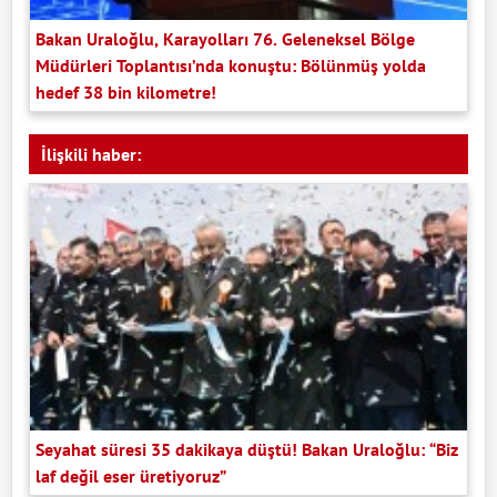
Bakan Uraloğlu, Karayolları 76. Geleneksel Bölge
Müdürleri Toplantısı’nda konuştu: Bölünmüş yolda
hedef 38 bin kilometre!
İlişkili haber:
Seyahat süresi 35 dakikaya düştü! Bakan Uraloğlu: “Biz
laf değil eser üretiyoruz”