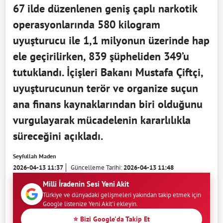
67 ilde düzenlenen geniş çaplı narkotik
operasyonlarında 580 kilogram
uyuşturucu ile 1,1 milyonun üzerinde hap
ele geçirilirken, 839 şüpheliden 349’u
tutuklandı. İçişleri Bakanı Mustafa Çiftçi,
uyuşturucunun terör ve organize suçun
ana finans kaynaklarından biri olduğunu
vurgulayarak mücadelenin kararlılıkla
süreceğini açıkladı.
Seyfullah Maden
2026-04-13 11:37
Güncelleme Tarihi:
2026-04-13 11:48
Milli İradenin Sesi Yeni Akit
Türkiye ve dünyadaki gelişmeleri yakından takip etmek için
Google listenize Yeni Akit'i ekleyin.
⭐ Bizi Google'da Takip Et