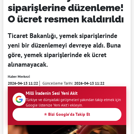
siparişlerine düzenleme!
O ücret resmen kaldırıldı
Ticaret Bakanlığı, yemek siparişlerinde
yeni bir düzenlemeyi devreye aldı. Buna
göre, yemek siparişlerinde ek ücret
alınamayacak.
Haber Merkezi
2026-04-13 11:22
Güncelleme Tarihi:
2026-04-13 11:22
Milli İradenin Sesi Yeni Akit
Türkiye ve dünyadaki gelişmeleri yakından takip etmek için
Google listenize Yeni Akit'i ekleyin.
⭐ Bizi Google'da Takip Et