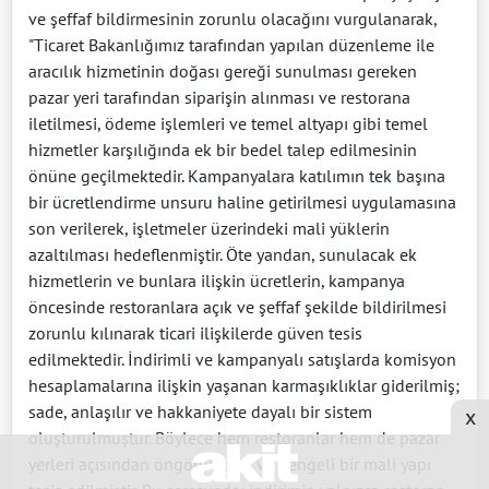
ve şeffaf bildirmesinin zorunlu olacağını vurgulanarak,
"Ticaret Bakanlığımız tarafından yapılan düzenleme ile
aracılık hizmetinin doğası gereği sunulması gereken
pazar yeri tarafından siparişin alınması ve restorana
iletilmesi, ödeme işlemleri ve temel altyapı gibi temel
hizmetler karşılığında ek bir bedel talep edilmesinin
önüne geçilmektedir. Kampanyalara katılımın tek başına
bir ücretlendirme unsuru haline getirilmesi uygulamasına
son verilerek, işletmeler üzerindeki mali yüklerin
azaltılması hedeflenmiştir. Öte yandan, sunulacak ek
hizmetlerin ve bunlara ilişkin ücretlerin, kampanya
öncesinde restoranlara açık ve şeffaf şekilde bildirilmesi
zorunlu kılınarak ticari ilişkilerde güven tesis
edilmektedir. İndirimli ve kampanyalı satışlarda komisyon
hesaplamalarına ilişkin yaşanan karmaşıklıklar giderilmiş;
sade, anlaşılır ve hakkaniyete dayalı bir sistem
x
oluşturulmuştur. Böylece hem restoranlar hem de pazar
yerleri açısından öngörülebilir ve dengeli bir mali yapı