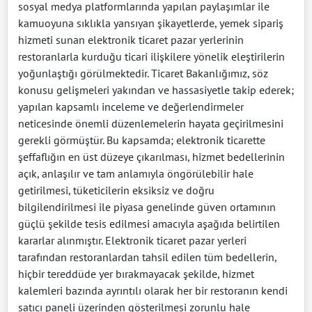
sosyal medya platformlarında yapılan paylaşımlar ile
kamuoyuna sıklıkla yansıyan şikayetlerde, yemek sipariş
hizmeti sunan elektronik ticaret pazar yerlerinin
restoranlarla kurduğu ticari ilişkilere yönelik eleştirilerin
yoğunlaştığı görülmektedir. Ticaret Bakanlığımız, söz
konusu gelişmeleri yakından ve hassasiyetle takip ederek;
yapılan kapsamlı inceleme ve değerlendirmeler
neticesinde önemli düzenlemelerin hayata geçirilmesini
gerekli görmüştür. Bu kapsamda; elektronik ticarette
şeffaflığın en üst düzeye çıkarılması, hizmet bedellerinin
açık, anlaşılır ve tam anlamıyla öngörülebilir hale
getirilmesi, tüketicilerin eksiksiz ve doğru
bilgilendirilmesi ile piyasa genelinde güven ortamının
güçlü şekilde tesis edilmesi amacıyla aşağıda belirtilen
kararlar alınmıştır. Elektronik ticaret pazar yerleri
tarafından restoranlardan tahsil edilen tüm bedellerin,
hiçbir tereddüde yer bırakmayacak şekilde, hizmet
kalemleri bazında ayrıntılı olarak her bir restoranın kendi
satıcı paneli üzerinden gösterilmesi zorunlu hale