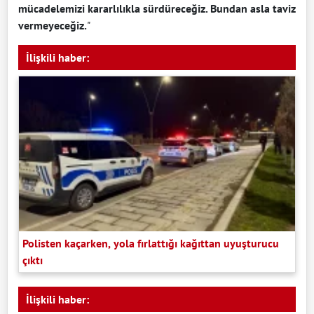
mücadelemizi kararlılıkla sürdüreceğiz. Bundan asla taviz
vermeyeceğiz.
"
İlişkili haber:
Polisten kaçarken, yola fırlattığı kağıttan uyuşturucu
çıktı
İlişkili haber: