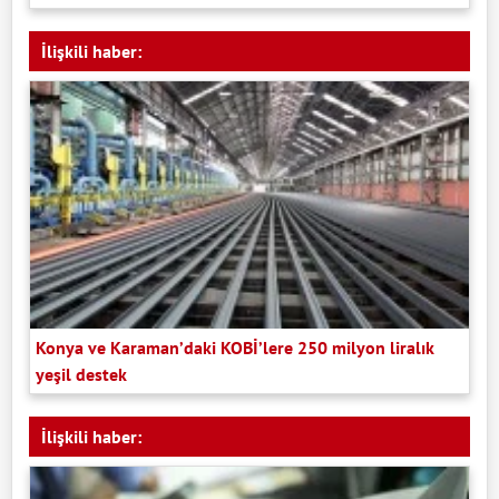
İlişkili haber:
Konya ve Karaman’daki KOBİ’lere 250 milyon liralık
yeşil destek
İlişkili haber: