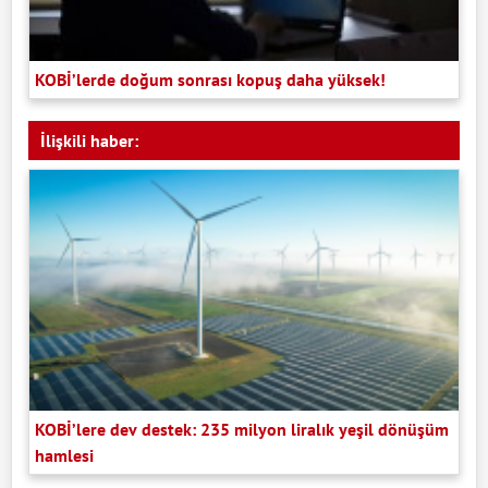
KOBİ’lerde doğum sonrası kopuş daha yüksek!
İlişkili haber:
KOBİ’lere dev destek: 235 milyon liralık yeşil dönüşüm
hamlesi