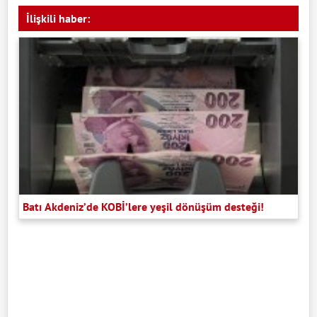
İlişkili haber:
Batı Akdeniz’de KOBİ’lere yeşil dönüşüm desteği!