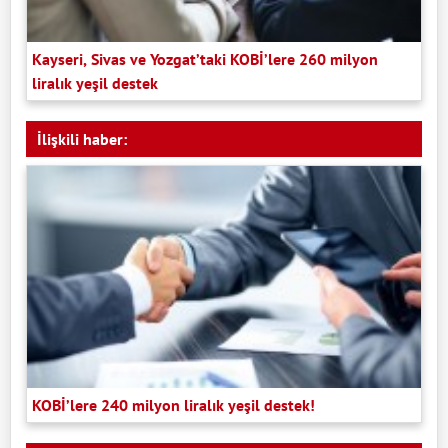
Kayseri, Sivas ve Yozgat’taki KOBİ’lere 260 milyon
liralık yeşil destek
İlişkili haber:
KOBİ’lere 240 milyon liralık yeşil destek!