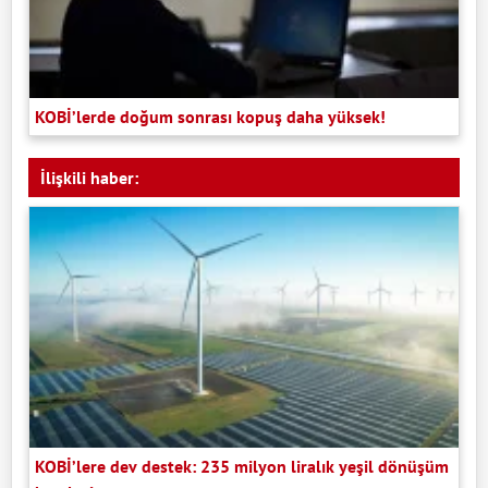
KOBİ’lerde doğum sonrası kopuş daha yüksek!
İlişkili haber:
KOBİ’lere dev destek: 235 milyon liralık yeşil dönüşüm