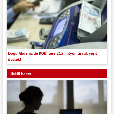
Doğu Akdeniz’de KOBİ’lere 215 milyon liralık yeşil
destek!
İlişkili haber: