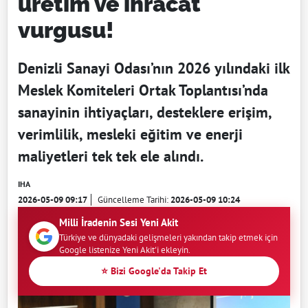
üretim ve ihracat
vurgusu!
Denizli Sanayi Odası’nın 2026 yılındaki ilk
Meslek Komiteleri Ortak Toplantısı’nda
sanayinin ihtiyaçları, desteklere erişim,
verimlilik, mesleki eğitim ve enerji
maliyetleri tek tek ele alındı.
IHA
2026-05-09 09:17
Güncelleme Tarihi:
2026-05-09 10:24
Milli İradenin Sesi Yeni Akit
Türkiye ve dünyadaki gelişmeleri yakından takip etmek için
Google listenize Yeni Akit'i ekleyin.
⭐ Bizi Google'da Takip Et