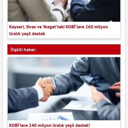
Kayseri, Sivas ve Yozgat’taki KOBİ’lere 260 milyon
liralık yeşil destek
İlişkili haber:
KOBİ’lere 240 milyon liralık yeşil destek!