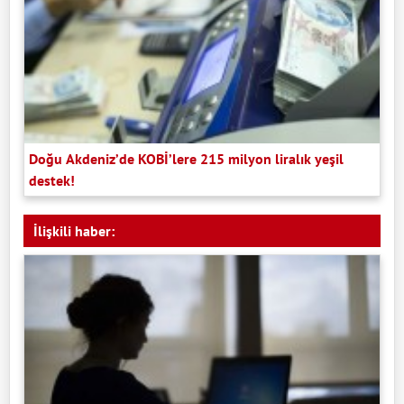
Doğu Akdeniz’de KOBİ’lere 215 milyon liralık yeşil
destek!
İlişkili haber: