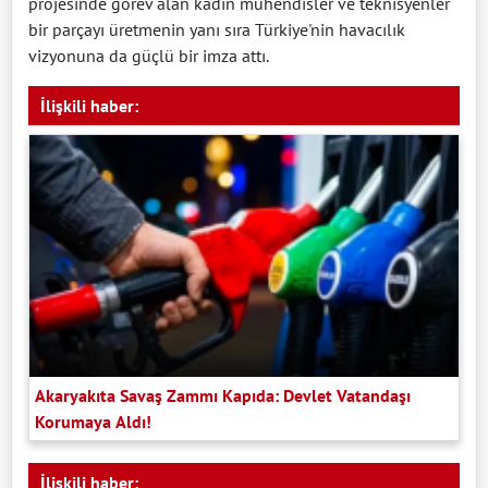
projesinde görev alan kadın mühendisler ve teknisyenler
bir parçayı üretmenin yanı sıra Türkiye'nin havacılık
vizyonuna da güçlü bir imza attı.
İlişkili haber:
Akaryakıta Savaş Zammı Kapıda: Devlet Vatandaşı
Korumaya Aldı!
İlişkili haber: