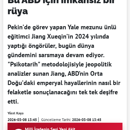
rüya
Pekin’de görev yapan Yale mezunu ünlü
eğitimci Jiang Xueqin’in 2024 yılında
yaptığı öngörüler, bugün dünya
gündemini sarsmaya devam ediyor.
"Psikotarih" metodolojisiyle jeopolitik
analizler sunan Jiang, ABD’nin Orta
Doğu’daki emperyal hayallerinin nasıl bir
felaketle sonuçlanacağını tek tek deşifre
etti.
Yücel Kaya
2026-03-08 13:45
Güncelleme Tarihi:
2026-03-08 13:45
Milli İradenin Sesi Yeni Akit