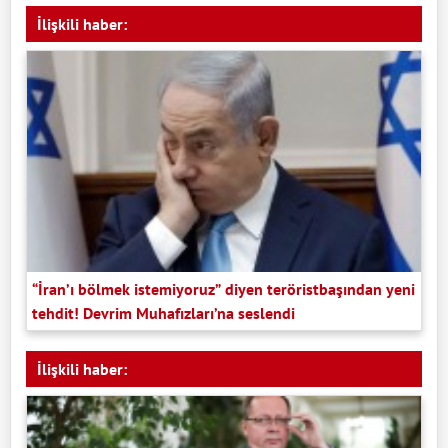
İlişkili haber:
“İran’ı bölmek istemiyoruz” diyen teröristbaşından yeni
tehdit! Devrim Muhafızları’na seslendi
İlişkili haber: