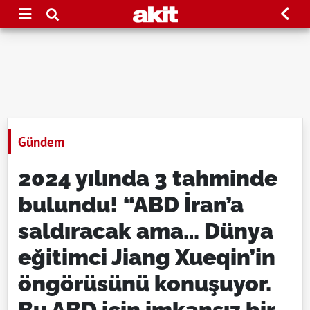
Gündem
2024 yılında 3 tahminde
bulundu! “ABD İran’a
saldıracak ama… Dünya
eğitimci Jiang Xueqin’in
öngörüsünü konuşuyor.
Bu ABD için imkansız bir