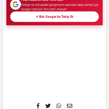
Türkiye ve dünyadaki gelişmeleri yakından takip etmek için
Google listenize Yeni Akit'i ekleyin.
⭐ Bizi Google'da Takip Et