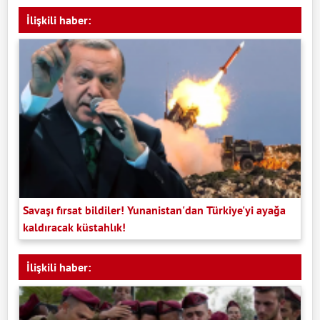
İlişkili haber:
Savaşı fırsat bildiler! Yunanistan'dan Türkiye'yi ayağa
kaldıracak küstahlık!
İlişkili haber: