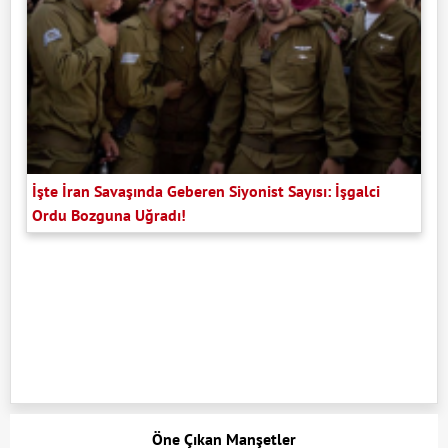
İşte İran Savaşında Geberen Siyonist Sayısı: İşgalci
Ordu Bozguna Uğradı!
Öne Çıkan Manşetler