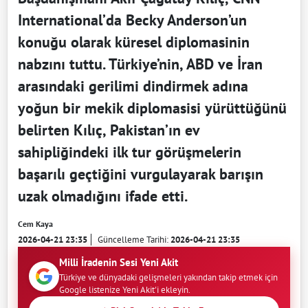
International’da Becky Anderson’un
konuğu olarak küresel diplomasinin
nabzını tuttu. Türkiye’nin, ABD ve İran
arasındaki gerilimi dindirmek adına
yoğun bir mekik diplomasisi yürüttüğünü
belirten Kılıç, Pakistan’ın ev
sahipliğindeki ilk tur görüşmelerin
başarılı geçtiğini vurgulayarak barışın
uzak olmadığını ifade etti.
Cem Kaya
2026-04-21 23:35
Güncelleme Tarihi:
2026-04-21 23:35
Milli İradenin Sesi Yeni Akit
Türkiye ve dünyadaki gelişmeleri yakından takip etmek için
Google listenize Yeni Akit'i ekleyin.