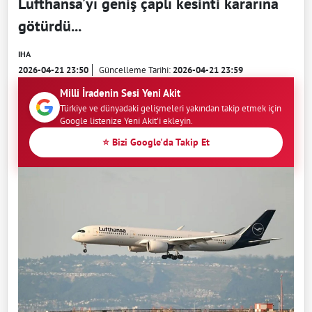
Lufthansa’yı geniş çaplı kesinti kararına
götürdü...
IHA
2026-04-21 23:50
Güncelleme Tarihi:
2026-04-21 23:59
Milli İradenin Sesi Yeni Akit
Türkiye ve dünyadaki gelişmeleri yakından takip etmek için
Google listenize Yeni Akit'i ekleyin.
⭐ Bizi Google'da Takip Et