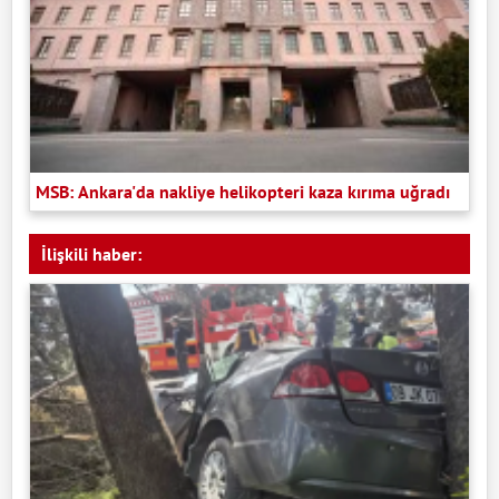
MSB: Ankara'da nakliye helikopteri kaza kırıma uğradı
İlişkili haber: