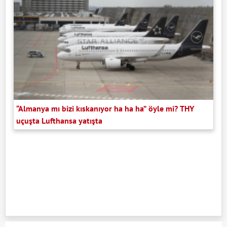
“Almanya mı bizi kıskanıyor ha ha ha” öyle mi? THY
uçuşta Lufthansa yatışta