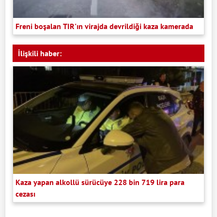
Freni boşalan TIR'ın virajda devrildiği kaza kamerada
İlişkili haber:
Kaza yapan alkollü sürücüye 228 bin 719 lira para
cezası