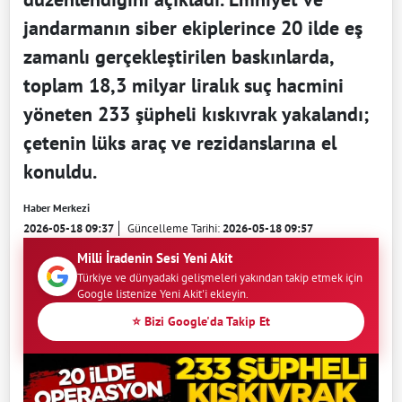
jandarmanın siber ekiplerince 20 ilde eş
zamanlı gerçekleştirilen baskınlarda,
toplam 18,3 milyar liralık suç hacmini
yöneten 233 şüpheli kıskıvrak yakalandı;
çetenin lüks araç ve rezidanslarına el
konuldu.
Haber Merkezi
2026-05-18 09:37
Güncelleme Tarihi:
2026-05-18 09:57
Milli İradenin Sesi Yeni Akit
Türkiye ve dünyadaki gelişmeleri yakından takip etmek için
Google listenize Yeni Akit'i ekleyin.
⭐ Bizi Google'da Takip Et