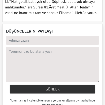
ki: “ Hak geldi, batıl yok oldu. Şüphesiz batıl, yok olmaya
mahkûmdur.” İsra Suresi 81.Âyet Meâli 》Allah Teala'nın
vaadi'ne inancımız tam ve sonsuz Elhamdülilleh." diyoruz.
DÜŞÜNCELERİNİ PAYLAŞ!
GÖNDER
Yorumlarınız incelendikten sonra
yorum kuralları
na uyması halinde
yayına alıncaktır.