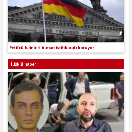
Fetö’cü hainleri Alman istihbaratı koruyor
İlişkili haber: