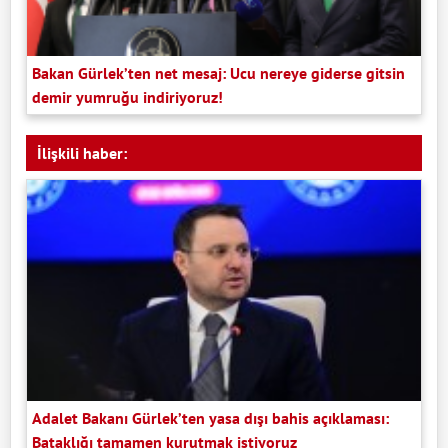
Bakan Gürlek’ten net mesaj: Ucu nereye giderse gitsin
demir yumruğu indiriyoruz!
İlişkili haber:
Adalet Bakanı Gürlek’ten yasa dışı bahis açıklaması:
Bataklığı tamamen kurutmak istiyoruz