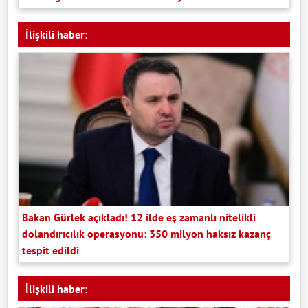
İlişkili haber:
Bakan Gürlek açıkladı! 12 ilde eş zamanlı nitelikli
dolandırıcılık operasyonu: 350 milyon haksız kazanç
tespit edildi
İlişkili haber: