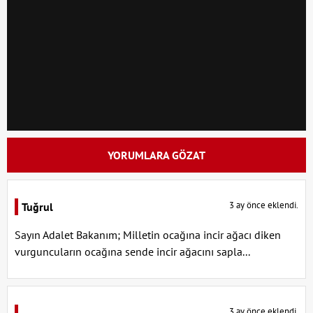
YORUMLARA GÖZAT
3 ay önce eklendi.
Tuğrul
Sayın Adalet Bakanım; Milletin ocağına incir ağacı diken
vurguncuların ocağına sende incir ağacını sapla...
3 ay önce eklendi.