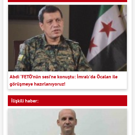
Abdi ‘FETÖ’nün sesi’ne konuştu: İmralı'da Öcalan ile
görüşmeye hazırlanıyoruz!
İlişkili haber: