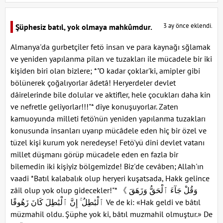
3 ay önce eklendi.
Şüphesiz batıl, yok olmaya mahkûmdur.
Almanya'da gurbetçiler fetö insan ve para kaynağı sğlamak
ve yeniden yapılanma pilan ve tuzakları ile mücadele bir iki
kişiden biri olan bizlere; *"O kadar çoklar'ki, amipler gibi
bölünerek çoğalıyorlar âdetâ! Heryerdeler devlet
dâirelerinde bile dolular ve aktifler, hele çocukları daha kin
ve nefretle geliyorlar!!!"* diye konuşuyorlar. Zaten
kamuoyunda milleti fetö'nün yeniden yapılanma tuzakları
konusunda insanları uyarıp mücâdele eden hiç bir özel ve
tüzel kişi kurum yok neredeyse! Fetö'yü dini devlet vatanı
millet düşmanı görüp mücadele eden en fazla bir
bilemedin iki kişiyiz bölgemizde! Biz'de cevâben; Allah'ın
vaadi *Batıl kalabalık olup heryeri kuşatsada, Hakk gelince
zâil olup yok olup gidecekler!"* 《 وَقُلْ جَآءَ ٱلْحَقُّ وَزَهَقَ
ٱلْبَٰطِلُ ۚ إِنَّ ٱلْبَٰطِلَ كَانَ زَهُوقًا Ve de ki: «Hak geldi ve bâtıl
müzmahil oldu. Şüphe yok ki, bâtıl muzmahil olmuştur.» De