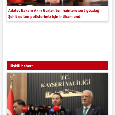
Adalet Bakanı Akın Gürlek’ten hainlere sert gözdağı!
Şehit edilen polislerimiz için intikam andı!
İlişkili haber: