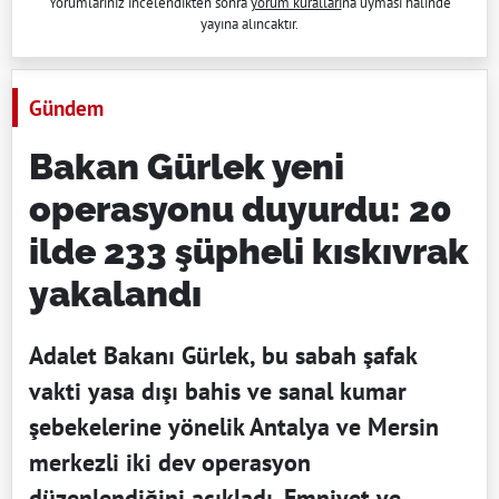
Yorumlarınız incelendikten sonra
yorum kuralları
na uyması halinde
yayına alıncaktır.
Gündem
Bakan Gürlek yeni
operasyonu duyurdu: 20
ilde 233 şüpheli kıskıvrak
yakalandı
Adalet Bakanı Gürlek, bu sabah şafak
vakti yasa dışı bahis ve sanal kumar
şebekelerine yönelik Antalya ve Mersin
merkezli iki dev operasyon
düzenlendiğini açıkladı. Emniyet ve