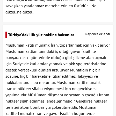
savaşıken yaralanmaz mertebelerin en üstüdür....Ne
güzel..ne güzel..
4 ay önce eklendi.
Türkiye'deki İlk yüz nakline baksınlar
Müslüman katili münafık İran, toparlanmak için vakit arıyor.
Müslüman katliamlarındaki iş ortağı gavur İsrail ile
barışarak eski günlerinde olduğu gibi şiiizme alan açmak
için Suriye'de katliamlar yapmak ve pkk ypg teröristlerine
destek verecekleri günleri arzuluyor. Münafığın hiç bir
sözüne, hiç bir hareketine itibar edilmez. Takiyyeci ve
hokkabazlardır, bu melunlar. Müslüman katili münafık
İran'ın nükleer silaha erişmemesi için ne gerekiyorsa
yapılmalıdır. Müslüman düşmanı ve şeytanın çocuğu İranın
nükleer silah edinmesi engellenmelidir. Gerekirse nükleer
tesisleri atom bombasıyla çökertilmelidir. Müslüman
katilleri münafık İran ve gavur İsrail'in bugünlerde