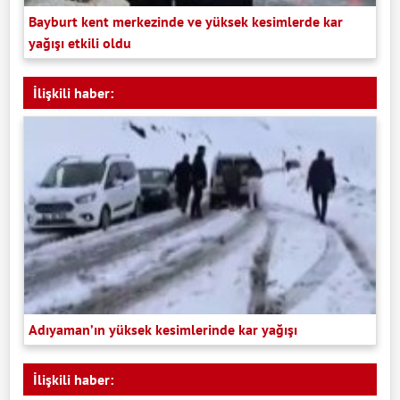
Bayburt kent merkezinde ve yüksek kesimlerde kar
yağışı etkili oldu
İlişkili haber:
Adıyaman’ın yüksek kesimlerinde kar yağışı
İlişkili haber: