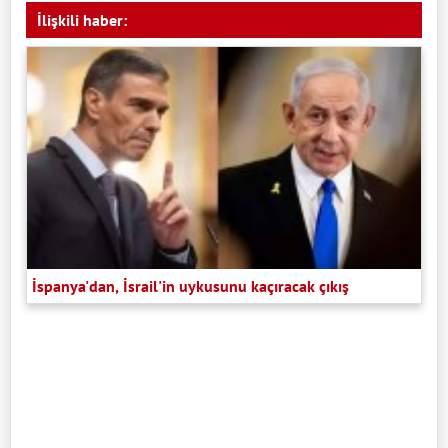
İlişkili haber:
İspanya'dan, İsrail'in uykusunu kaçıracak çıkış