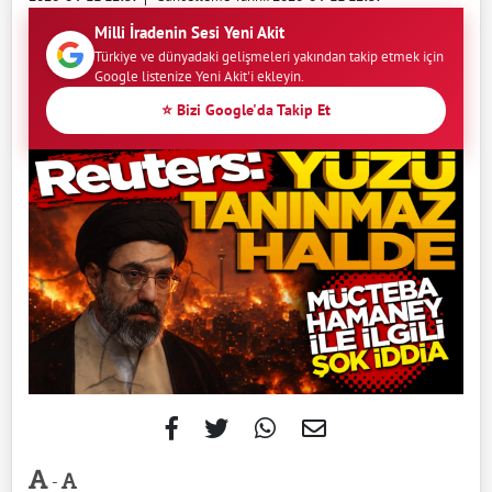
Milli İradenin Sesi Yeni Akit
Türkiye ve dünyadaki gelişmeleri yakından takip etmek için
Google listenize Yeni Akit'i ekleyin.
⭐ Bizi Google'da Takip Et
-