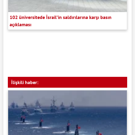
102 üniversitede İsrail’in saldırılarına karşı basın
açıklaması
İlişkili haber: