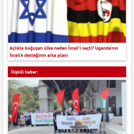
Açlıkla boğuşan ülke neden İsrail’i seçti? Uganda'nın
İsrail'e desteğinin arka planı
İlişkili haber: