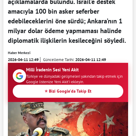
açıklamalarda bulundu. İsrail’e destek
amacıyla 100 bin asker seferber
edebileceklerini öne sürdü; Ankara’nın 1
milyar dolar ödeme yapmaması halinde
diplomatik ilişkilerin kesileceğini söyledi.
Haber Merkezi
2026-04-11 12:49
Güncelleme Tarihi:
2026-04-11 12:49
Milli İradenin Sesi Yeni Akit
Türkiye ve dünyadaki gelişmeleri yakından takip etmek için
Google listenize Yeni Akit'i ekleyin.
⭐ Bizi Google'da Takip Et