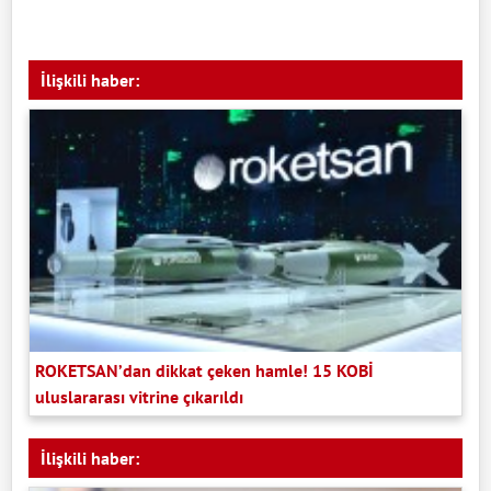
İlişkili haber:
ROKETSAN’dan dikkat çeken hamle! 15 KOBİ
uluslararası vitrine çıkarıldı
İlişkili haber: