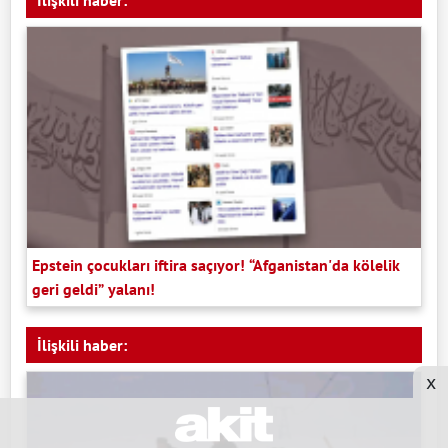
İlişkili haber:
Epstein çocukları iftira saçıyor! “Afganistan'da kölelik
geri geldi” yalanı!
İlişkili haber:
x