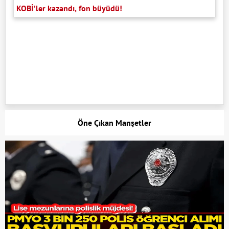
KOBİ’ler kazandı, fon büyüdü!
Öne Çıkan Manşetler