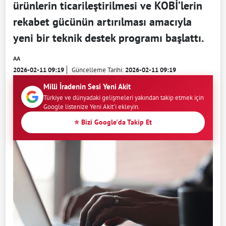
ürünlerin ticarileştirilmesi ve KOBİ’lerin
rekabet gücünün artırılması amacıyla
yeni bir teknik destek programı başlattı.
AA
2026-02-11 09:19
Güncelleme Tarihi:
2026-02-11 09:19
Milli İradenin Sesi Yeni Akit
Türkiye ve dünyadaki gelişmeleri yakından takip etmek için
Google listenize Yeni Akit'i ekleyin.
⭐ Bizi Google'da Takip Et