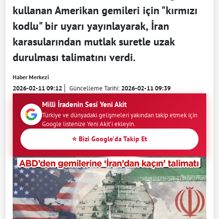
kullanan Amerikan gemileri için "kırmızı
kodlu" bir uyarı yayınlayarak, İran
karasularından mutlak suretle uzak
durulması talimatını verdi.
Haber Merkezi
2026-02-11 09:12
Güncelleme Tarihi:
2026-02-11 09:39
Milli İradenin Sesi Yeni Akit
Türkiye ve dünyadaki gelişmeleri yakından takip etmek için
Google listenize Yeni Akit'i ekleyin.
⭐ Bizi Google'da Takip Et