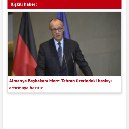
İlişkili haber:
Almanya Başbakanı Merz: Tahran üzerindeki baskıyı
artırmaya hazırız