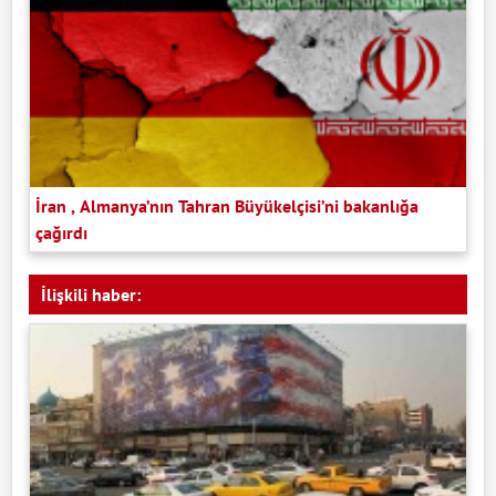
İran , Almanya’nın Tahran Büyükelçisi’ni bakanlığa
çağırdı
İlişkili haber: