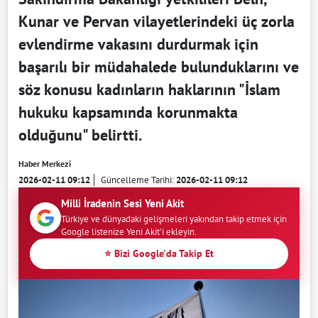
Kunar ve Pervan vilayetlerindeki üç zorla
evlendirme vakasını durdurmak için
başarılı bir müdahalede bulunduklarını ve
söz konusu kadınların haklarının "İslam
hukuku kapsamında korunmakta
olduğunu" belirtti.
Haber Merkezi
2026-02-11 09:12
Güncelleme Tarihi:
2026-02-11 09:12
Milli İradenin Sesi Yeni Akit
Türkiye ve dünyadaki gelişmeleri yakından takip etmek için
Google listenize Yeni Akit'i ekleyin.
⭐ Bizi Google'da Takip Et