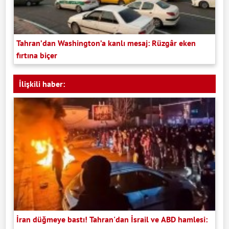
Tahran’dan Washington’a kanlı mesaj: Rüzgâr eken
fırtına biçer
İlişkili haber:
İran düğmeye bastı! Tahran'dan İsrail ve ABD hamlesi: